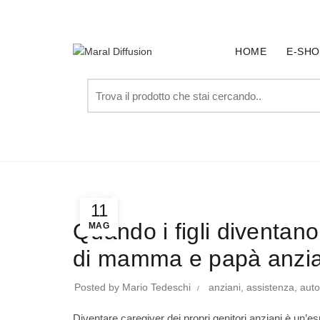
SPEDIZIONE GRATUITA PER ORDINI SUPERIORI A € 
HOME
E-SHO
Search
for:
Home
Blog
,
Blog
Caregiver
11
Quando i figli diventano
MAG
di mamma e papà anzia
Posted by
Mario Tedeschi
anziani
,
assistenza
,
auto
Diventare caregiver dei propri genitori anziani è un’