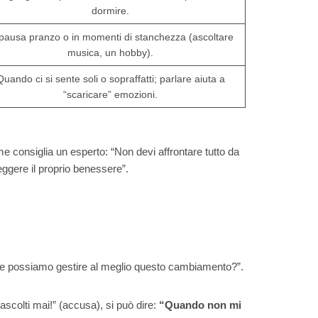
dormire.
 pausa pranzo o in momenti di stanchezza (ascoltare
musica, un hobby).
Quando ci si sente soli o sopraffatti; parlare aiuta a
“scaricare” emozioni.
me consiglia un esperto: “Non devi affrontare tutto da
eggere il proprio benessere”.
he possiamo gestire al meglio questo cambiamento?”.
 ascolti mai!” (accusa), si può dire:
“Quando non mi