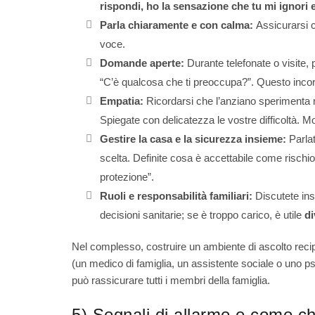
rispondi, ho la sensazione che tu mi ignori 
Parla chiaramente e con calma:
Assicurarsi c
voce.
Domande aperte:
Durante telefonate o visite,
“C’è qualcosa che ti preoccupa?”. Questo incora
Empatia:
Ricordarsi che l’anziano sperimenta mo
Spiegate con delicatezza le vostre difficoltà. Mo
Gestire la casa e la sicurezza insieme:
Parlat
scelta. Definite cosa è accettabile come rischi
protezione”.
Ruoli e responsabilità familiari:
Discutete insi
decisioni sanitarie; se è troppo carico, è utile
di
Nel complesso, costruire un ambiente di ascolto recipr
(un medico di famiglia, un assistente sociale o uno ps
può rassicurare tutti i membri della famiglia.
5) Segnali di allarme e come ch