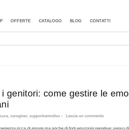
60
P
OFFERTE
CATALOGO
BLOG
CONTATTI
 i genitori: come gestire le em
ni
cura
,
caregiver
,
supportoemotivo
Lascia un commento
esperienza ricca di amore ma anche di forti emozioni negative: senso 