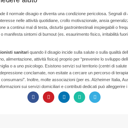
e il normale disagio e diventa una condizione pericolosa. Segnali di
interesse nelle attività quotidiane, crollo motivazionale, ansia generalizz
e a continui mal di testa, disturbi gastrointestinali inspiegabili o freq
 o manifesta sintomi di burnout (es. esaurimento fisico, irritabilità fu
ionisti sanitari
quando il disagio incide sulla salute o sulla qualità de
 alimentazione, attività fisica) proprio per “prevenire lo sviluppo del
glia o a uno psicologo. Esistono servizi sul territorio (centri di salut
a/depressione conclamate, non esitate a cercare un percorso di terapia:
onsumarsi”. Inoltre, molte associazioni (per es. Alzheimer Italia, Auser
mazioni sui servizi domiciliari e contributi dedicati può alleggerire i 