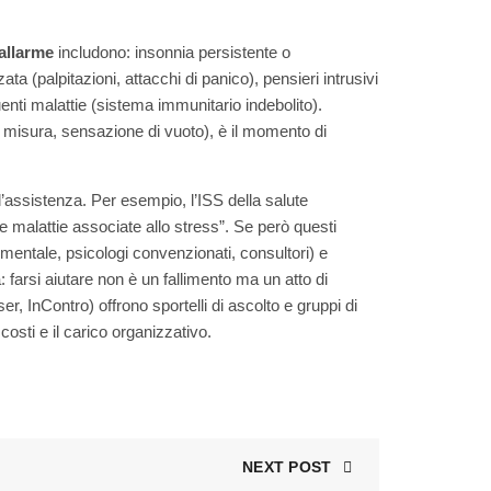
allarme
includono: insonnia persistente o
ata (palpitazioni, attacchi di panico), pensieri intrusivi
uenti malattie (sistema immunitario indebolito).
ori misura, sensazione di vuoto), è il momento di
ll’assistenza. Per esempio, l’ISS della salute
le malattie associate allo stress”. Se però questi
e mentale, psicologi convenzionati, consultori) e
 farsi aiutare non è un fallimento ma un atto di
, InContro) offrono sportelli di ascolto e gruppi di
costi e il carico organizzativo.
NEXT POST