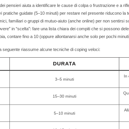
ei pensieri aiuta a identificare le cause di colpa o frustrazione e a rif
i pratiche guidate (5–10 minuti) per restare nel presente riducono la 
i, familiari o gruppi di mutuo-aiuto (anche online) per non sentirsi so
overe” in “scelta”: fare una lista chiara dei compiti che si possono del
a, contare fino a 10 (oppure allontanarsi anche solo per pochi minuti) pe
bella seguente riassume alcune tecniche di coping veloci:
DURATA
In
3–5 minuti
Qua
15–30 minuti
Al
5–10 minuti