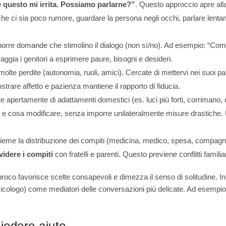
e questo mi irrita. Possiamo parlarne?”
. Questo approccio apre alla
he ci sia poco rumore, guardare la persona negli occhi, parlare lenta
 porre domande che stimolino il dialogo (non sì/no). Ad esempio: “Come
ggia i genitori a esprimere paure, bisogni e desideri.
lte perdite (autonomia, ruoli, amici). Cercate di mettervi nei suoi pann
strare affetto e pazienza mantiene il rapporto di fiducia.
e apertamente di adattamenti domestici (es. luci più forti, corrimano, di
o e cosa modificare, senza imporre unilateralmente misure drastiche. 
eme la distribuzione dei compiti (medicina, medico, spesa, compagnia). 
videre i compiti
con fratelli e parenti. Questo previene conflitti familiar
oco favorisce scelte consapevoli e dimezza il senso di solitudine. In 
icologo) come mediatori delle conversazioni più delicate. Ad esempio, 
iedere aiuto