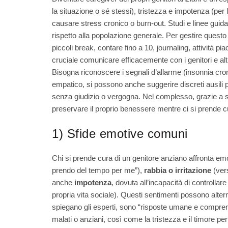
la situazione o sé stessi), tristezza e impotenza (per 
causare stress cronico o burn-out. Studi e linee guida
rispetto alla popolazione generale. Per gestire questo
piccoli break, contare fino a 10, journaling, attività p
cruciale comunicare efficacemente con i genitori e al
Bisogna riconoscere i segnali d’allarme (insonnia cr
empatico, si possono anche suggerire discreti ausili pr
senza giudizio o vergogna. Nel complesso, grazie a str
preservare il proprio benessere mentre ci si prende
1) Sfide emotive comuni
Chi si prende cura di un genitore anziano affronta e
prendo del tempo per me”),
rabbia o irritazione
(vers
anche
impotenza
, dovuta all’incapacità di controllare
propria vita sociale). Questi sentimenti possono alte
spiegano gli esperti, sono “risposte umane e comprensi
malati o anziani, così come la tristezza e il timore per