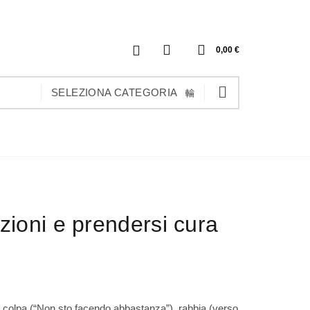
0
0,00
€
SELEZIONA CATEGORIA
ozioni e prendersi cura
di colpa (“Non sto facendo abbastanza”), rabbia (verso