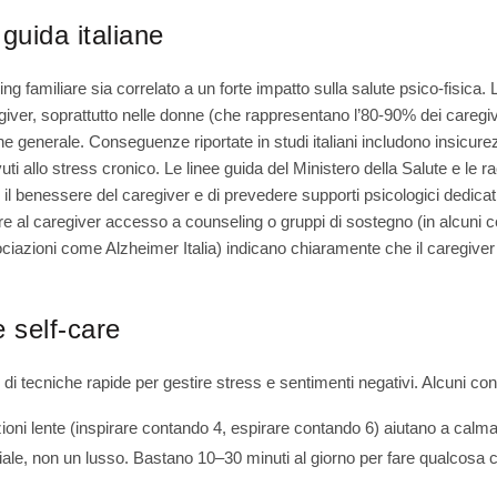
 guida italiane
ving familiare sia correlato a un forte impatto sulla salute psico-fisica
iver, soprattutto nelle donne (che rappresentano l’80-90% dei caregiver 
one generale. Conseguenze riportate in studi italiani includono insicure
dovuti allo stress cronico. Le linee guida del Ministero della Salute 
il benessere del caregiver e di prevedere supporti psicologici dedicat
re al caregiver accesso a counseling o gruppi di sostegno (in alcuni c
associazioni come Alzheimer Italia) indicano chiaramente che il caregive
e self-care
di tecniche rapide per gestire stress e sentimenti negativi. Alcuni consi
ioni lente (inspirare contando 4, espirare contando 6) aiutano a calma
ale, non un lusso. Bastano 10–30 minuti al giorno per fare qualcosa 