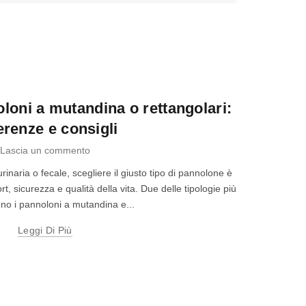
igiene
05
oloni a mutandina o rettangolari:
GIU
erenze e consigli
Lascia un commento
inaria o fecale, scegliere il giusto tipo di pannolone è
, sicurezza e qualità della vita. Due delle tipologie più
no i pannoloni a mutandina e...
Leggi Di Più
Com