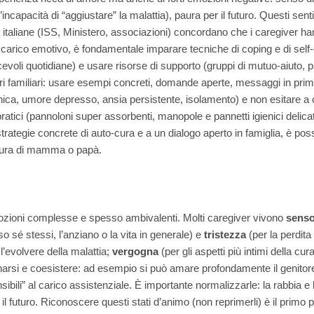
l’incapacità di “aggiustare” la malattia), paura per il futuro. Questi 
 italiane (ISS, Ministero, associazioni) concordano che i caregiver h
 carico emotivo, è fondamentale imparare tecniche di coping e di self-c
iacevoli quotidiane) e usare risorse di supporto (gruppi di mutuo-aiuto, p
tri familiari: usare esempi concreti, domande aperte, messaggi in pr
onica, umore depresso, ansia persistente, isolamento) e non esitare a
atici (pannoloni super assorbenti, manopole e pannetti igienici delicati
ategie concrete di auto-cura e a un dialogo aperto in famiglia, è possi
 cura di mamma o papà.
mozioni complesse e spesso ambivalenti. Molti caregiver vivono
senso
o sé stessi, l’anziano o la vita in generale) e
tristezza
(per la perdita
 l’evolvere della malattia;
vergogna
(per gli aspetti più intimi della cur
rnarsi e coesistere: ad esempio si può amare profondamente il genitore
bili” al carico assistenziale. È importante normalizzarle: la rabbia e 
 il futuro. Riconoscere questi stati d’animo (non reprimerli) è il primo p