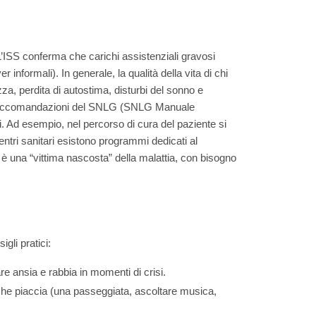
. L’ISS conferma che carichi assistenziali gravosi
informali). In generale, la qualità della vita di chi
zza, perdita di autostima, disturbi del sonno e
e le raccomandazioni del SNLG (SNLG Manuale
i. Ad esempio, nel percorso di cura del paziente si
entri sanitari esistono programmi dedicati al
r è una “vittima nascosta” della malattia, con bisogno
gli pratici:
re ansia e rabbia in momenti di crisi.
che piaccia (una passeggiata, ascoltare musica,