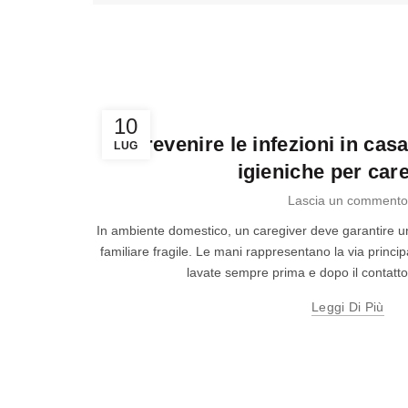
Caregiver
10
Prevenire le infezioni in cas
LUG
igieniche per car
Lascia un commento
In ambiente domestico, un caregiver deve garantire un
familiare fragile. Le mani rappresentano la via princi
lavate sempre prima e dopo il contatto c
Leggi Di Più