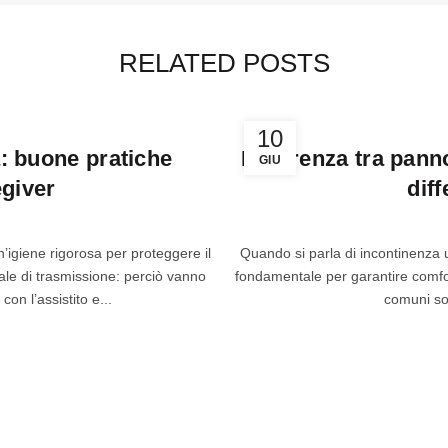
RELATED POSTS
10
a: buone pratiche
Differenza tra pann
GIU
egiver
diff
’igiene rigorosa per proteggere il
Quando si parla di incontinenza ur
pale di trasmissione: perciò vanno
fondamentale per garantire comfort
on l’assistito e...
comuni so