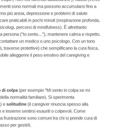
sentimenti sono normali ma possono accumularsi fino a
anno più ansia, depressione e problemi di salute
are praticabili in pochi minuti (respirazione profonda,
sicologi, percorsi di mindfulness). È altrettanto
ima persona (“Io sento…”), mantenere calma e rispetto.
 contattare un medico o uno psicologo. Con un tono
, traverse protettive) che semplificano la cura fisica,
bile alleggerire il peso emotivo del caregiving e
 di colpa
(per esempio “Mi sento in colpa se mi
 della normalità familiare). Si sperimenta
a) e
solitudine
(il caregiver rinuncia spesso alla
 e insieme sentirsi esauriti o colpevoli. Come
la frustrazione sono comuni tra chi si prende cura di
asso per gestirli.