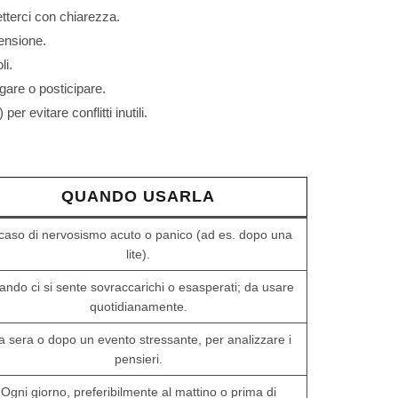
letterci con chiarezza.
tensione.
li.
egare o posticipare.
r evitare conflitti inutili.
QUANDO USARLA
 caso di nervosismo acuto o panico (ad es. dopo una
lite).
ndo ci si sente sovraccarichi o esasperati; da usare
quotidianamente.
la sera o dopo un evento stressante, per analizzare i
pensieri.
Ogni giorno, preferibilmente al mattino o prima di