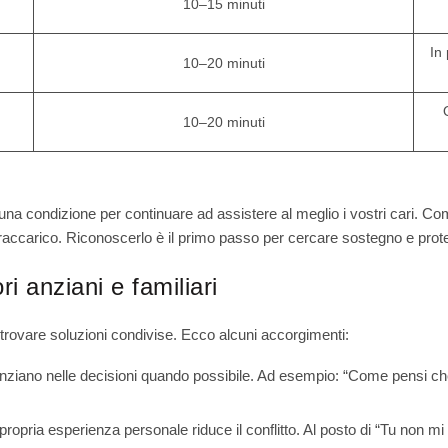
10–15 minuti
In
10–20 minuti
10–20 minuti
una condizione per continuare ad assistere al meglio i vostri cari. Co
ovraccarico. Riconoscerlo è il primo passo per cercare sostegno e prot
 anziani e familiari
 trovare soluzioni condivise. Ecco alcuni accorgimenti:
anziano nelle decisioni quando possibile. Ad esempio: “Come pensi c
propria esperienza personale riduce il conflitto. Al posto di “Tu non mi