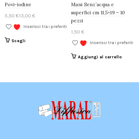
Povi-iodine
Mani Senz’acqua e
superfici cm 11,5×19 – 10
€
€
pezzi
Inserisci tra i preferiti
€
Questo
Scegli
Inserisci tra i preferiti
prodotto
ha
Aggiungi al carrello
più
varianti.
Le
opzioni
possono
essere
scelte
nella
pagina
del
prodotto