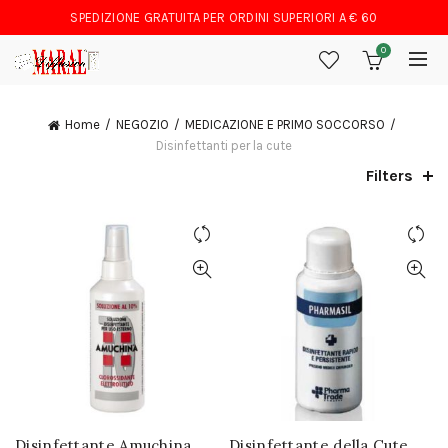
SPEDIZIONE GRATUITA PER ORDINI SUPERIORI A € 60
0
Home
NEGOZIO
MEDICAZIONE E PRIMO SOCCORSO
Disinfettanti per la cute
Filters
Disinfettante Amuchina
Disinfettante della Cute