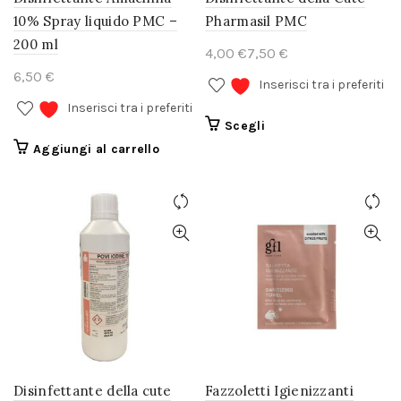
10% Spray liquido PMC –
Pharmasil PMC
200 ml
€
€
€
Inserisci tra i preferiti
Inserisci tra i preferiti
Questo
Scegli
prodotto
Aggiungi al carrello
ha
più
varianti.
Le
opzioni
possono
essere
scelte
nella
pagina
del
prodotto
Disinfettante della cute
Fazzoletti Igienizzanti