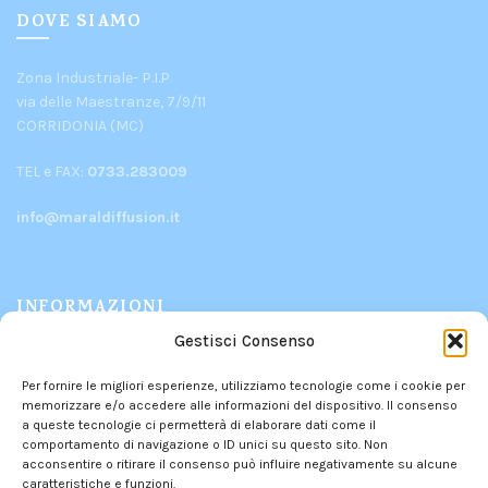
DOVE SIAMO
Zona Industriale- P.I.P
via delle Maestranze, 7/9/11
CORRIDONIA (MC)
TEL e FAX:
0733.283009
info@maraldiffusion.it
INFORMAZIONI
Gestisci Consenso
PRODOTTI
Per fornire le migliori esperienze, utilizziamo tecnologie come i cookie per
CHI SIAMO
memorizzare e/o accedere alle informazioni del dispositivo. Il consenso
CONTATTI
a queste tecnologie ci permetterà di elaborare dati come il
comportamento di navigazione o ID unici su questo sito. Non
POLITICA DEI RESI
acconsentire o ritirare il consenso può influire negativamente su alcune
caratteristiche e funzioni.
PRIVACY POLICY
–
COOKIE POLICY