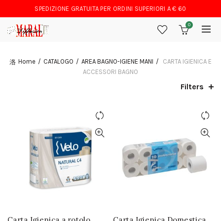
SPEDIZIONE GRATUITA PER ORDINI SUPERIORI A € 60
0
Home
CATALOGO
AREA BAGNO-IGIENE MANI
CARTA IGIENICA E
ACCESSORI BAGNO
Filters
Carta Igienica a rotolo
Carta Igienica Domestica