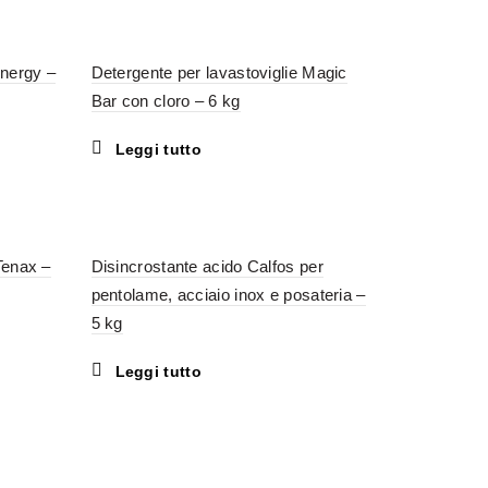
Energy –
Detergente per lavastoviglie Magic
Bar con cloro – 6 kg
Leggi tutto
 Tenax –
Disincrostante acido Calfos per
pentolame, acciaio inox e posateria –
5 kg
Leggi tutto