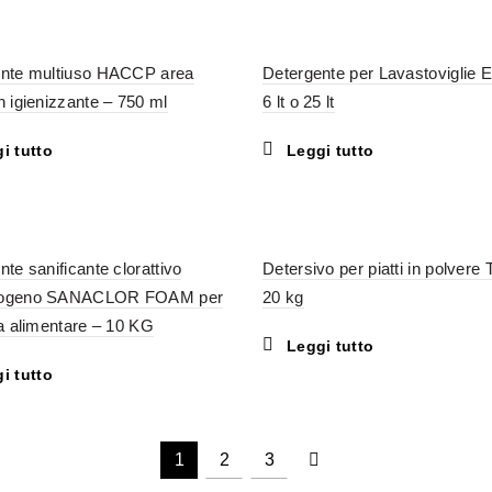
ente multiuso HACCP area
Detergente per Lavastoviglie 
n igienizzante – 750 ml
6 lt o 25 lt
i tutto
Leggi tutto
te sanificante clorattivo
Detersivo per piatti in polvere
ogeno SANACLOR FOAM per
20 kg
ia alimentare – 10 KG
Leggi tutto
i tutto
1
2
3