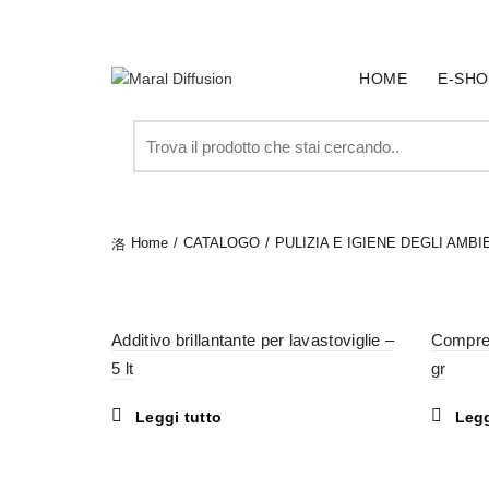
SPEDIZIONE GRATUITA PER ORDINI SUPERIORI A € 
HOME
E-SHO
Search
for:
Home
CATALOGO
PULIZIA E IGIENE DEGLI AMBI
Additivo brillantante per lavastoviglie –
Compres
5 lt
gr
Leggi tutto
Legg