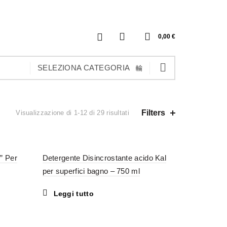
0
0,00
€
SELEZIONA CATEGORIA
Filters
Visualizzazione di 1-12 di 29 risultati
” Per
Detergente Disincrostante acido Kal
per superfici bagno – 750 ml
Leggi tutto