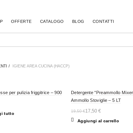
60
P
OFFERTE
CATALOGO
BLOG
CONTATTI
ENTI
IGIENE AREA CUCINA (HACCP)
-10%
se per pulizia friggitrice – 900
Detergente “Preammollo Mixer
Ammollo Stoviglie – 5 LT
17,50
€
19,50
€
i tutto
Aggiungi al carrello