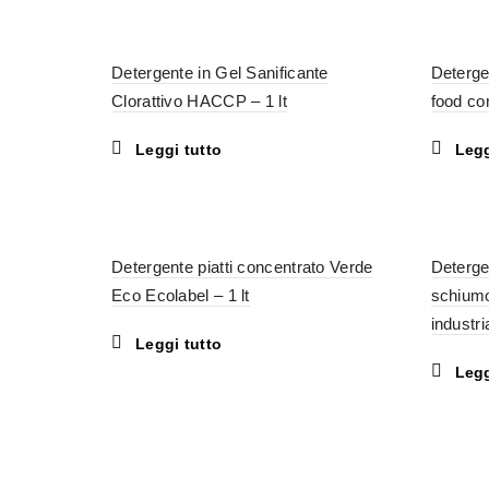
Detergente in Gel Sanificante
Deterg
Clorattivo HACCP – 1 lt
food co
Leggi tutto
Legg
Detergente piatti concentrato Verde
Detergen
Eco Ecolabel – 1 lt
schium
industr
Leggi tutto
Legg