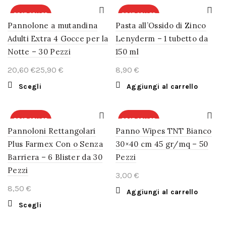
BEST SELLER
BEST SELLER
Pannolone a mutandina
Pasta all’Ossido di Zinco
Adulti Extra 4 Gocce per la
Lenyderm – 1 tubetto da
Notte – 30 Pezzi
150 ml
€
€
€
Questo
Scegli
Aggiungi al carrello
prodotto
ha
più
BEST SELLER
BEST SELLER
Pannoloni Rettangolari
varianti.
Panno Wipes TNT Bianco
Le
Plus Farmex Con o Senza
30×40 cm 45 gr/mq – 50
opzioni
Barriera – 6 Blister da 30
Pezzi
possono
Pezzi
essere
€
scelte
€
Aggiungi al carrello
nella
Questo
Scegli
pagina
prodotto
del