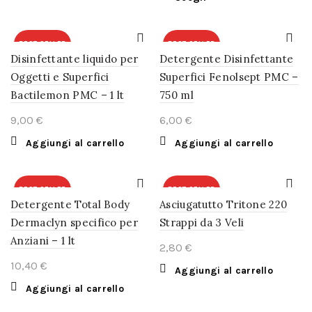
prodotto
ha
più
BEST SELLER
BEST SELLER
Disinfettante liquido per
Detergente Disinfettante
varianti.
Le
Oggetti e Superfici
Superfici Fenolsept PMC –
opzioni
Bactilemon PMC – 1 lt
750 ml
possono
€
€
essere
scelte
Aggiungi al carrello
Aggiungi al carrello
nella
pagina
del
BEST SELLER
BEST SELLER
prodotto
Detergente Total Body
Asciugatutto Tritone 220
Dermaclyn specifico per
Strappi da 3 Veli
Anziani – 1 lt
€
€
Aggiungi al carrello
Aggiungi al carrello