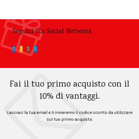
ha
prodotto
più
varianti.
Le
opzioni
Seguici Sui Social Network
possono
essere
scelte
nella
pagina
del
prodotto
Fai il tuo primo acquisto con il
10% di vantaggi.
Lasciaci la tua email e ti invieremo il codice sconto da utilizzare
sul tuo primo acquisto.