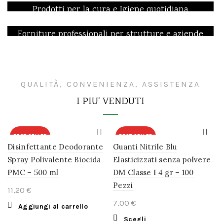
AZIENDE
Prodotti per la cura e Igiene quotidiana
Vai al Negozio Online!
Forniture professionali per strutture e aziende
Vai al Catalogo completo!
QUALITÀ, CONVENIENZA, ASSISTENZA
I PIU' VENDUTI
BEST SELLER
BEST SELLER
Disinfettante Deodorante
Guanti Nitrile Blu
Spray Polivalente Biocida
Elasticizzati senza polvere
PMC – 500 ml
DM Classe I 4 gr – 100
Pezzi
€
€
Aggiungi al carrello
Questo
Scegli