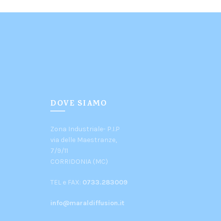
DOVE SIAMO
Zona Industriale- P.I.P
via delle Maestranze,
7/9/11
CORRIDONIA (MC)
TEL e FAX:
0733.283009
info@maraldiffusion.it