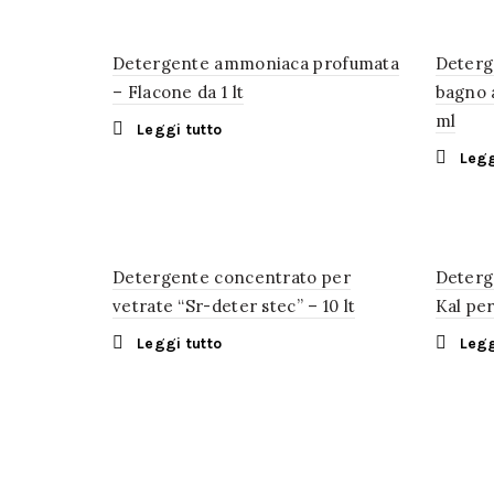
Detergente ammoniaca profumata
Deterg
– Flacone da 1 lt
bagno a
ml
Leggi tutto
Legg
Detergente concentrato per
Deterg
vetrate “Sr-deter stec” – 10 lt
Kal per
Leggi tutto
Legg