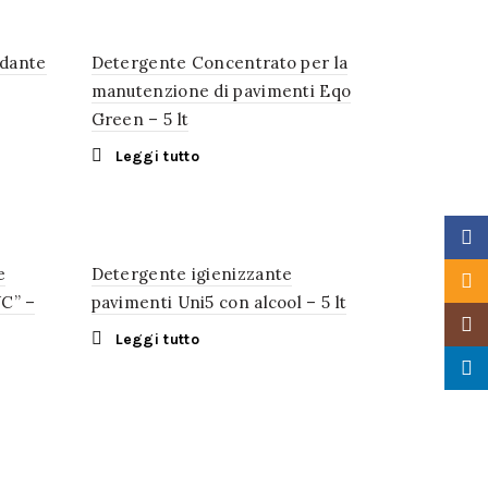
idante
Detergente Concentrato per la
manutenzione di pavimenti Eqo
Green – 5 lt
Leggi tutto
Faceb
e
Detergente igienizzante
Email
C” –
pavimenti Uni5 con alcool – 5 lt
Insta
Leggi tutto
Linke