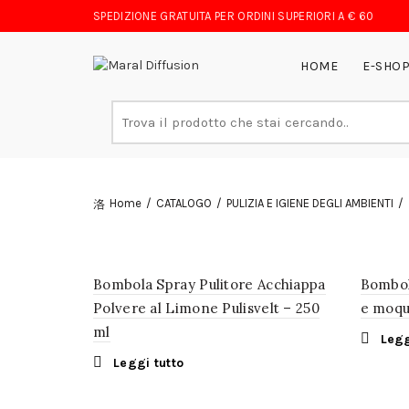
SPEDIZIONE GRATUITA PER ORDINI SUPERIORI A € 60
HOME
E-SHO
Search
for:
Home
CATALOGO
PULIZIA E IGIENE DEGLI AMBIENTI
Bombola Spray Pulitore Acchiappa
Bombol
Polvere al Limone Pulisvelt – 250
e moque
ml
Legg
Leggi tutto