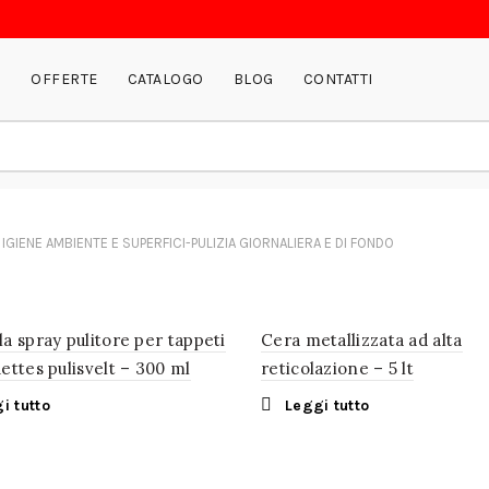
P
OFFERTE
CATALOGO
BLOG
CONTATTI
IGIENE AMBIENTE E SUPERFICI-PULIZIA GIORNALIERA E DI FONDO
a spray pulitore per tappeti
Cera metallizzata ad alta
ttes pulisvelt – 300 ml
reticolazione – 5 lt
i tutto
Leggi tutto