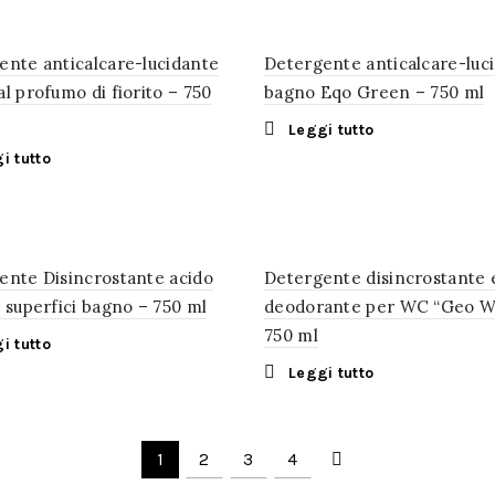
ente anticalcare-lucidante
Detergente anticalcare-luc
l profumo di fiorito – 750
bagno Eqo Green – 750 ml
Leggi tutto
i tutto
ente Disincrostante acido
Detergente disincrostante 
 superfici bagno – 750 ml
deodorante per WC “Geo W
750 ml
i tutto
Leggi tutto
1
2
3
4