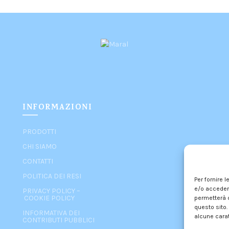
INFORMAZIONI
PRODOTTI
CHI SIAMO
CONTATTI
POLITICA DEI RESI
Per fornire 
e/o accedere
PRIVACY POLICY
–
COOKIE POLICY
permetterà d
questo sito.
INFORMATIVA DEI
alcune carat
CONTRIBUTI PUBBLICI