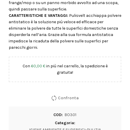
frange/mop o su un panno morbido avvolto ad una scopa,
quindi passare sulla superficie.
CARATTERISTICHE E VANTAGGI:
Pulisvelt acchiappa polvere
antistatico è la soluzione più veloce ed efficace per
eliminare la polvere da tutte le superfici domestiche senza
disperderla nell’aria. Grazie alla sua formula antistatica
impedisce la ricaduta della polvere sulle superfici per
parecchi giorni.
Con
60,00
€
in più nel carrello, la spedizione è
gratuita!
Confronta
COD:
BO301
Categoria:
IGIENE AMBIENTE E SUPERFICI-PULIZIA