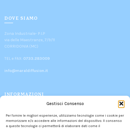
DOVE SIAMO
Zona Industriale- P.I.P
via delle Maestranze, 7/9/11
CORRIDONIA (MC)
TEL e FAX:
0733.283009
info@maraldiffusion.it
INFORMAZIONI
Gestisci Consenso
PRODOTTI
Per fornire le migliori esperienze, utilizziamo tecnologie come i cookie per
CHI SIAMO
memorizzare e/o accedere alle informazioni del dispositivo. Il consenso
CONTATTI
a queste tecnologie ci permetterà di elaborare dati come il