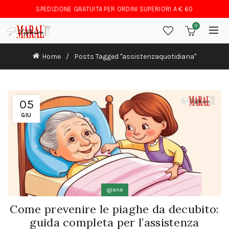
SPEDIZIONE GRATUITA PER ORDINI SUPERIORI A € 60
0
Home
Posts Tagged "assistenzaquotidiana"
05
GIU
igiene
Come prevenire le piaghe da decubito:
guida completa per l’assistenza