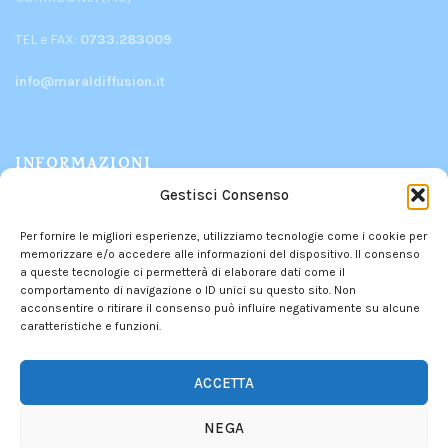
TEL e FAX:
0733.283009
info@maraldiffusion.it
INFORMAZIONI
Gestisci Consenso
PRODOTTI
Per fornire le migliori esperienze, utilizziamo tecnologie come i cookie per
CHI SIAMO
memorizzare e/o accedere alle informazioni del dispositivo. Il consenso
CONTATTI
a queste tecnologie ci permetterà di elaborare dati come il
comportamento di navigazione o ID unici su questo sito. Non
POLITICA DEI RESI
acconsentire o ritirare il consenso può influire negativamente su alcune
PRIVACY POLICY
–
COOKIE POLICY
caratteristiche e funzioni.
INFORMATIVA DEI CONTRIBUTI PUBBLICI
ACCETTA
NEGA
We use cookies to improve your experience on our website.