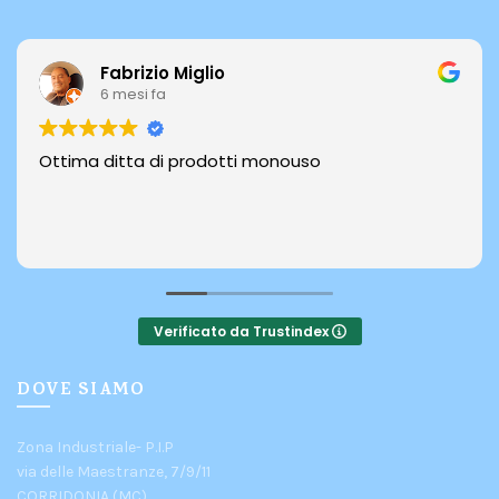
Fabrizio Miglio
6 mesi fa
Ottima ditta di prodotti monouso
Verificato da Trustindex
DOVE SIAMO
Zona Industriale- P.I.P
via delle Maestranze, 7/9/11
CORRIDONIA (MC)