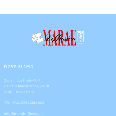
DOVE SIAMO
Zona Industriale- P.I.P
via delle Maestranze, 7/9/11
CORRIDONIA (MC)
TEL e FAX:
0733.283009
info@maraldiffusion.it