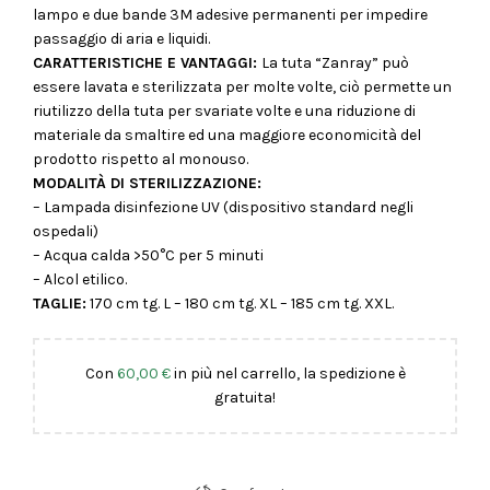
lampo e due bande 3M adesive permanenti per impedire
passaggio di aria e liquidi.
CARATTERISTICHE E VANTAGGI:
La tuta “Zanray” può
essere lavata e sterilizzata per molte volte, ciò permette un
riutilizzo della tuta per svariate volte e una riduzione di
materiale da smaltire ed una maggiore economicità del
prodotto rispetto al monouso.
MODALITÀ DI STERILIZZAZIONE:
– Lampada disinfezione UV (dispositivo standard negli
ospedali)
– Acqua calda >50°C per 5 minuti
– Alcol etilico.
TAGLIE:
170 cm tg. L – 180 cm tg. XL – 185 cm tg. XXL.
Con
60,00
€
in più nel carrello, la spedizione è
gratuita!