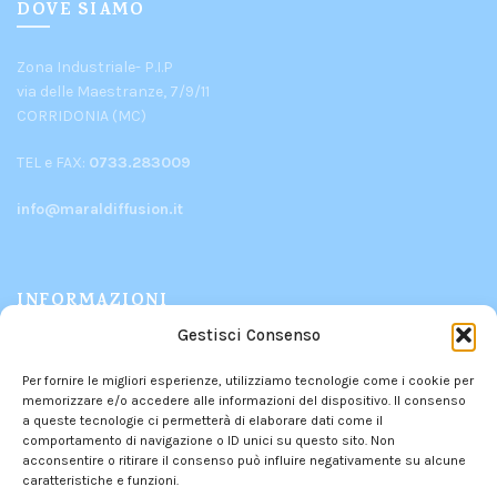
DOVE SIAMO
Zona Industriale- P.I.P
via delle Maestranze, 7/9/11
CORRIDONIA (MC)
TEL e FAX:
0733.283009
info@maraldiffusion.it
INFORMAZIONI
Gestisci Consenso
PRODOTTI
Per fornire le migliori esperienze, utilizziamo tecnologie come i cookie per
CHI SIAMO
memorizzare e/o accedere alle informazioni del dispositivo. Il consenso
CONTATTI
a queste tecnologie ci permetterà di elaborare dati come il
comportamento di navigazione o ID unici su questo sito. Non
POLITICA DEI RESI
acconsentire o ritirare il consenso può influire negativamente su alcune
PRIVACY POLICY
–
COOKIE POLICY
caratteristiche e funzioni.