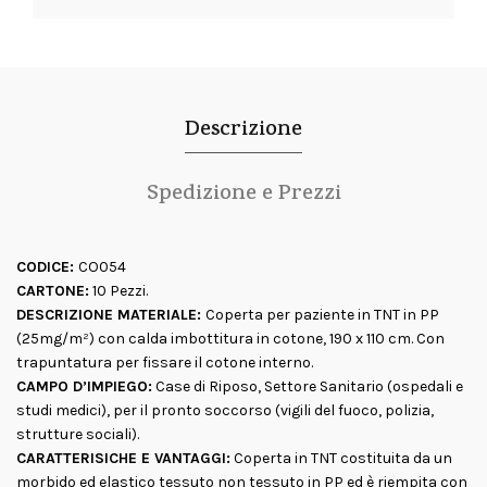
Descrizione
Spedizione e Prezzi
CODICE:
CO054
CARTONE:
10 Pezzi.
DESCRIZIONE MATERIALE:
Coperta per paziente in TNT in PP
(25mg/m²) con calda imbottitura in cotone, 190 x 110 cm. Con
trapuntatura per fissare il cotone interno.
CAMPO D’IMPIEGO:
Case di Riposo, Settore Sanitario (ospedali e
studi medici), per il pronto soccorso (vigili del fuoco, polizia,
strutture sociali).
CARATTERISICHE E VANTAGGI:
Coperta in TNT costituita da un
morbido ed elastico tessuto non tessuto in PP ed è riempita con