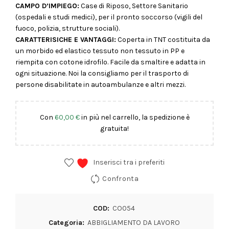
CAMPO D’IMPIEGO:
Case di Riposo, Settore Sanitario
(ospedali e studi medici), per il pronto soccorso (vigili del
fuoco, polizia, strutture sociali).
CARATTERISICHE E VANTAGGI:
Coperta in TNT costituita da
un morbido ed elastico tessuto non tessuto in PP e
riempita con cotone idrofilo. Facile da smaltire e adatta in
ogni situazione. Noi la consigliamo per il trasporto di
persone disabilitate in autoambulanze e altri mezzi.
Con
60,00
€
in più nel carrello, la spedizione è
gratuita!
Inserisci tra i preferiti
Confronta
COD:
CO054
Categoria:
ABBIGLIAMENTO DA LAVORO