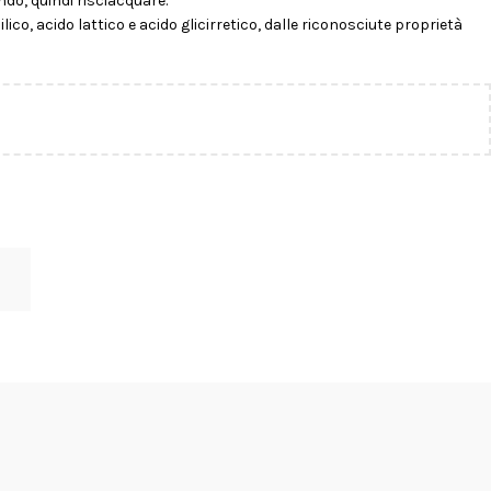
ndo, quindi risciacquare.
co, acido lattico e acido glicirretico, dalle riconosciute proprietà
O