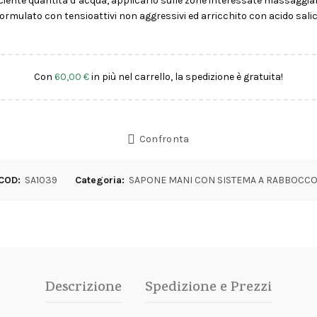
ficiente quantità d’acqua, applicarlo sulle zone interessate massaggia
rmulato con tensioattivi non aggressivi ed arricchito con acido salicili
Con
60,00
€
in più nel carrello, la spedizione è gratuita!
Confronta
COD:
SA1039
Categoria:
SAPONE MANI CON SISTEMA A RABBOCC
Descrizione
Spedizione e Prezzi