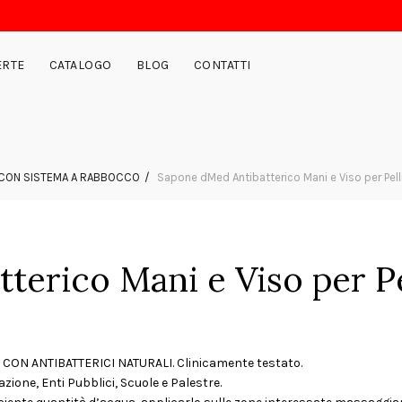
ERTE
CATALOGO
BLOG
CONTATTI
 CON SISTEMA A RABBOCCO
Sapone dMed Antibatterico Mani e Viso per Pelli
erico Mani e Viso per Pel
ia, CON ANTIBATTERICI NATURALI. Clinicamente testato.
zione, Enti Pubblici, Scuole e Palestre.