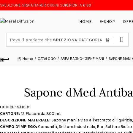
SPEDIZIONE GRATUITA PER ORDINI SUPERIORI A € 60
HOME
E-SHOP
OFF
Search for:
SELEZIONA CATEGORIA
Home
CATALOGO
AREA BAGNO-IGIENE MANI
SAPONE MANI
Sapone dMed Antibatt
CODICE:
SA1039
CARTONE:
12 Flaconi da 300 ml.
DESCRIZIONE MATERIALE:
Sapone mani e viso all’estratto di liquiriz
CAMPO D’IMPIEGO:
Comunità, Settore Industriale, Bar, Settore Ristora