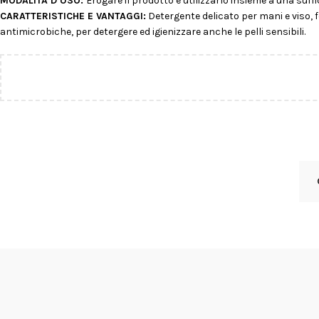
MODALITÀ D’USO:
Erogare il prodotto e utilizzarlo insieme a una suf
CARATTERISTICHE E VANTAGGI:
Detergente delicato per mani e viso, fo
antimicrobiche, per detergere ed igienizzare anche le pelli sensibili.