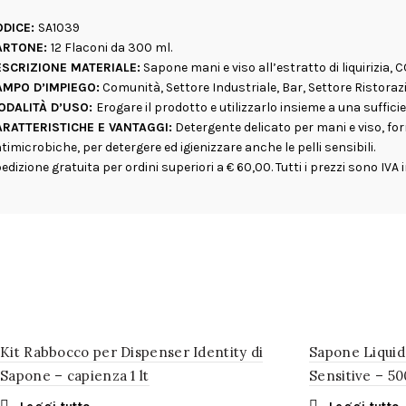
ODICE:
SA1039
ARTONE:
12 Flaconi da 300 ml.
ESCRIZIONE MATERIALE:
Sapone mani e viso all’estratto di liquirizia
AMPO D’IMPIEGO:
Comunità, Settore Industriale, Bar, Settore Ristorazi
ODALITÀ D’USO:
Erogare il prodotto e utilizzarlo insieme a una suffi
ARATTERISTICHE E VANTAGGI:
Detergente delicato per mani e viso, form
timicrobiche, per detergere ed igienizzare anche le pelli sensibili.
edizione gratuita per ordini superiori a € 60,00. Tutti i prezzi sono IVA 
Kit Rabbocco per Dispenser Identity di
Sapone Liquid
Sapone – capienza 1 lt
Sensitive – 50