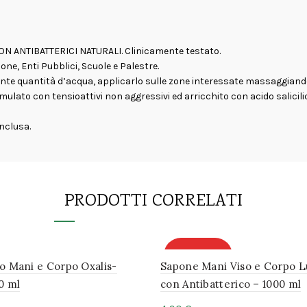
, CON ANTIBATTERICI NATURALI. Clinicamente testato.
one, Enti Pubblici, Scuole e Palestre.
ciente quantità d’acqua, applicarlo sulle zone interessate massaggiando
ulato con tensioattivi non aggressivi ed arricchito con acido salicilico
inclusa.
PRODOTTI CORRELATI
BEST SELLER
o Mani e Corpo Oxalis-
Sapone Mani Viso e Corpo 
0 ml
con Antibatterico – 1000 ml