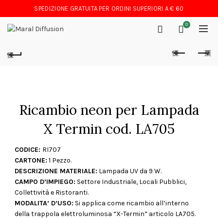
SPEDIZIONE GRATUITA PER ORDINI SUPERIORI A € 60
0
Ricambio neon per Lampada
X Termin cod. LA705
CODICE:
RI707
CARTONE:
1 Pezzo.
DESCRIZIONE MATERIALE:
Lampada UV da 9 W.
CAMPO D’IMPIEGO:
Settore Industriale, Locali Pubblici,
Collettività e Ristoranti.
MODALITA’ D’USO:
Si applica come ricambio all’interno
della trappola elettroluminosa “X-Termin” articolo LA705.