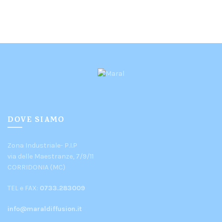
DOVE SIAMO
Zona Industriale- P.I.P
via delle Maestranze, 7/9/11
CORRIDONIA (MC)
TEL e FAX:
0733.283009
info@maraldiffusion.it