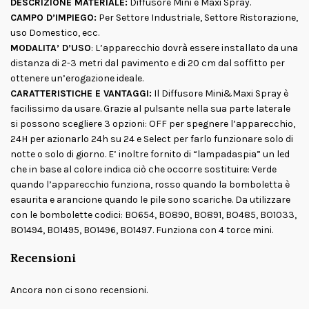
DESCRIZIONE MATERIALE:
Diffusore Mini e Maxi Spray.
CAMPO D’IMPIEGO:
Per Settore Industriale, Settore Ristorazione,
uso Domestico, ecc.
MODALITA’ D’USO
: L’apparecchio dovrà essere installato da una
distanza di 2-3 metri dal pavimento e di 20 cm dal soffitto per
ottenere un’erogazione ideale.
CARATTERISTICHE E VANTAGGI:
Il Diffusore Mini&Maxi Spray è
facilissimo da usare. Grazie al pulsante nella sua parte laterale
si possono scegliere 3 opzioni: OFF per spegnere l’apparecchio,
24H per azionarlo 24h su 24 e Select per farlo funzionare solo di
notte o solo di giorno. E’ inoltre fornito di “lampadaspia” un led
che in base al colore indica ciò che occorre sostituire: Verde
quando l’apparecchio funziona, rosso quando la bomboletta è
esaurita e arancione quando le pile sono scariche. Da utilizzare
con le bombolette codici: BO654, BO890, BO891, BO485, BO1033,
BO1494, BO1495, BO1496, BO1497. Funziona con 4 torce mini.
Recensioni
Ancora non ci sono recensioni.