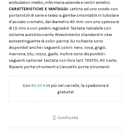
ambulatori medici, infermeria aziende e centri estetici.
CARATTERISTICHE E VANTAGGI:
Lettino ad uno snodo con
portarotoli di serie e telaio a gambe smontabili in tubolare
d’acciaio cromato, dal diametro 40 mm. con uno spessore
di 1,5 mm. e con piedini regolabili. Testata rialzabile con
sistema autobloccante. Rivestimento standard in skai
autoestinguente di color panna. Su richiesta sono
disponibili anche i seguenti colori: nero, rosa, grigio,
marrone, blu, rosso, giallo. Inoltre sono disponibili i
seguenti optional: testata con foro (art. TE970), Kit ruote,
Ripiano porta-strumenti e Cassetto porta-strumenti.
Con
60,00
€
in più nel carrello, la spedizione è
gratuita!
Confronta