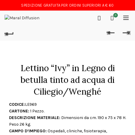
SPEDIZIONE GRATUITA PER ORDINI SUPERIORI A € 60
0
Lettino “Ivy” in Legno di
betulla tinto ad acqua di
Ciliegio/Wenghé
CODICE:
LE969
CARTONE:
1 Pezzo.
DESCRIZIONE MATERIALE:
Dimensioni da cm. 190 x 75 x 78 H.
Peso 26 kg.
CAMPO D’IMPIEGO:
Ospedali, cliniche, fisioterapia,