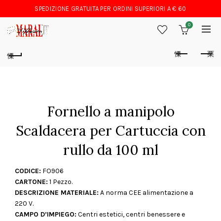
SPEDIZIONE GRATUITA PER ORDINI SUPERIORI A € 60
0
Fornello a manipolo
Scaldacera per Cartuccia con
rullo da 100 ml
CODICE:
FO906
CARTONE:
1 Pezzo.
DESCRIZIONE MATERIALE:
A norma CEE alimentazione a
220 V.
CAMPO D’IMPIEGO:
Centri estetici, centri benessere e