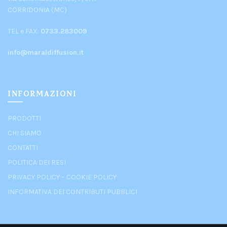
CORRIDONIA (MC)
TEL e FAX:
0733.283009
info@maraldiffusion.it
INFORMAZIONI
PRODOTTI
CHI SIAMO
CONTATTI
POLITICA DEI RESI
PRIVACY POLICY
–
COOKIE POLICY
INFORMATIVA DEI CONTRIBUTI PUBBLICI