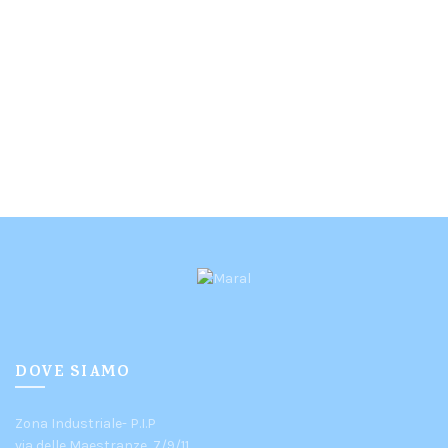
DOVE SIAMO
Zona Industriale- P.I.P
via delle Maestranze, 7/9/11