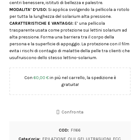
centri benessere, istituti di bellezza e palestre.
MODALITA’ D’USO:
Si applica svolgendo la pellicola a rotolo
per tutta la lunghezza del solarium alta pressione.
CARATTERISTICHE E VANTAGGI:
E’ una pellicola
trasparente usata come protezione sui lettini solarium ad
alta pressione. Forma una barriera tra il corpo della
persona e la superficie di appoggio. La protezione con il film
evita i rischi di contagio di malattie della pelle tra clienti che
usufruiscono dello stesso lettino-solarium.
Con
60,00
€
in più nel carrello, la spedizione è
gratuita!
Confronta
COD:
FI166
Categoria:
EPILAZIONE, OLII, GEL ULTRASUONI, ECC