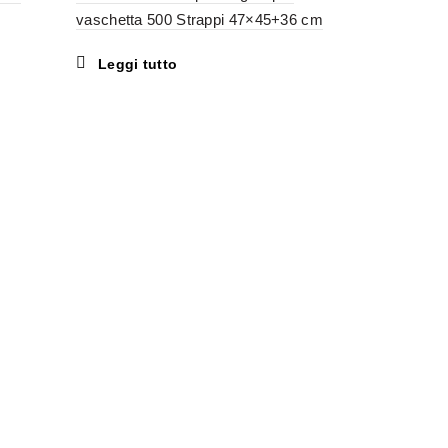
vaschetta 500 Strappi 47×45+36 cm
Leggi tutto
Olio da Mas
– 500 ml
Leggi tu