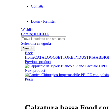
Contatti
Login / Register
Wishlist
Cart (
o
)
0
/
0,00
€
Search
for:
Seleziona categoria
Search
Back
Home
CATALOGO
SETTORE INDUSTRIA
ABBIG
Previous product
Next product
Pezzi
Click to enlarge
Calzatura bassa Food co