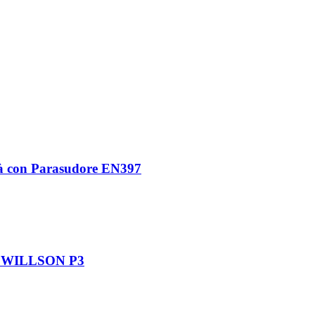
ità con Parasudore EN397
tta WILLSON P3