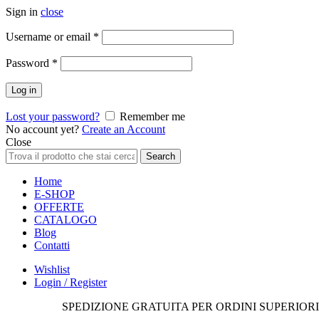
Sign in
close
Richiesto
Username or email
*
Richiesto
Password
*
Log in
Lost your password?
Remember me
No account yet?
Create an Account
Close
Search
Search
for:
Home
E-SHOP
OFFERTE
CATALOGO
Blog
Contatti
Wishlist
Login / Register
SPEDIZIONE GRATUITA PER ORDINI SUPERIORI 