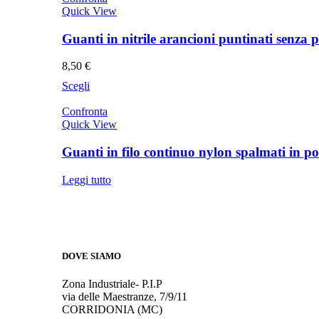
Quick View
Guanti in nitrile arancioni puntinati senza p
8,50
€
Questo
Scegli
prodotto
ha
Confronta
più
Quick View
varianti.
Le
Guanti in filo continuo nylon spalmati in po
opzioni
possono
Leggi tutto
essere
scelte
nella
pagina
del
prodotto
DOVE SIAMO
Zona Industriale- P.I.P
via delle Maestranze, 7/9/11
CORRIDONIA (MC)