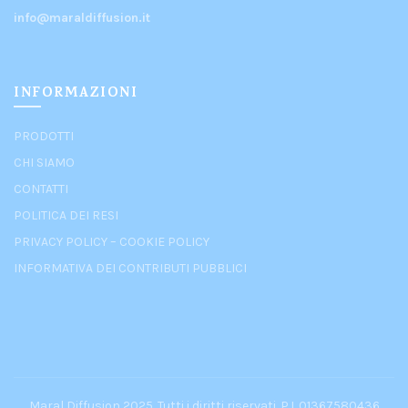
info@maraldiffusion.it
INFORMAZIONI
PRODOTTI
CHI SIAMO
CONTATTI
POLITICA DEI RESI
PRIVACY POLICY
–
COOKIE POLICY
INFORMATIVA DEI CONTRIBUTI PUBBLICI
Maral Diffusion 2025. Tutti i diritti riservati. P.I. 01367580436