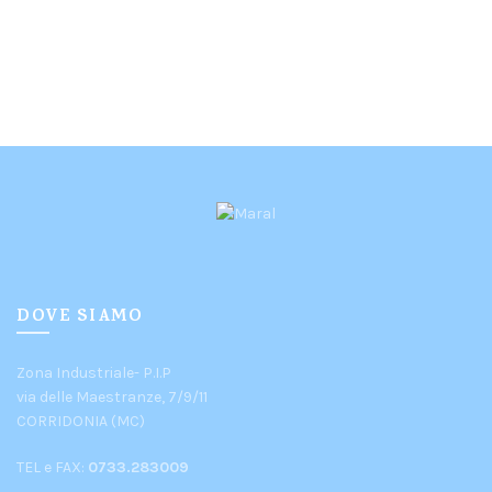
DOVE SIAMO
Zona Industriale- P.I.P
via delle Maestranze, 7/9/11
CORRIDONIA (MC)
TEL e FAX:
0733.283009