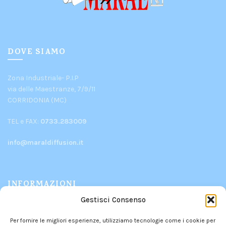
DOVE SIAMO
Zona Industriale- P.I.P
via delle Maestranze, 7/9/11
CORRIDONIA (MC)
TEL e FAX:
0733.283009
info@maraldiffusion.it
INFORMAZIONI
Gestisci Consenso
PRODOTTI
Per fornire le migliori esperienze, utilizziamo tecnologie come i cookie per
CHI SIAMO