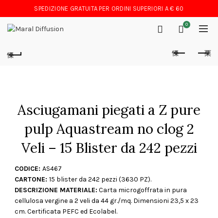
SPEDIZIONE GRATUITA PER ORDINI SUPERIORI A € 60
0
Asciugamani piegati a Z pure
pulp Aquastream no clog 2
Veli – 15 Blister da 242 pezzi
CODICE:
AS467
CARTONE:
15 blister da 242 pezzi (3630 PZ).
DESCRIZIONE MATERIALE:
Carta microgoffrata in pura
cellulosa vergine a 2 veli da 44 gr./mq. Dimensioni 23,5 x 23
cm. Certificata PEFC ed Ecolabel.