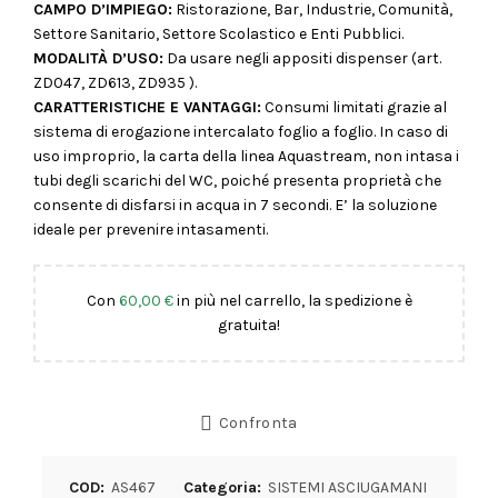
CAMPO D’IMPIEGO:
Ristorazione, Bar, Industrie, Comunità,
Settore Sanitario, Settore Scolastico e Enti Pubblici.
MODALITÀ D’USO:
Da usare negli appositi dispenser (art.
ZD047
,
ZD613
,
ZD935
).
CARATTERISTICHE E VANTAGGI:
Consumi limitati grazie al
sistema di erogazione intercalato foglio a foglio. In caso di
uso improprio, la carta della linea Aquastream, non intasa i
tubi degli scarichi del WC, poiché presenta proprietà che
consente di disfarsi in acqua in 7 secondi. E’ la soluzione
ideale per prevenire intasamenti.
Con
60,00
€
in più nel carrello, la spedizione è
gratuita!
Confronta
COD:
AS467
Categoria:
SISTEMI ASCIUGAMANI