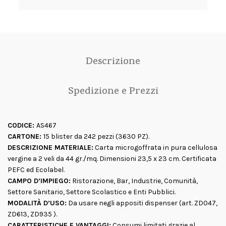
Descrizione
Spedizione e Prezzi
CODICE:
AS467
CARTONE:
15 blister da 242 pezzi (3630 PZ).
DESCRIZIONE MATERIALE:
Carta microgoffrata in pura cellulosa
vergine a 2 veli da 44 gr./mq. Dimensioni 23,5 x 23 cm. Certificata
PEFC ed Ecolabel.
CAMPO D’IMPIEGO:
Ristorazione, Bar, Industrie, Comunità,
Settore Sanitario, Settore Scolastico e Enti Pubblici.
MODALITÀ D’USO:
Da usare negli appositi dispenser (art.
ZD047
,
ZD613
,
ZD935
).
CARATTERISTICHE E VANTAGGI:
Consumi limitati grazie al