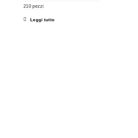
210 pezzi
Leggi tutto
Carta Igien
Veli – 12 Pa
Leggi tu