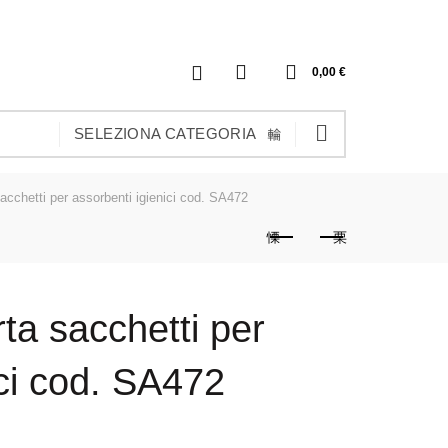
0
0,00
€
SELEZIONA CATEGORIA
cchetti per assorbenti igienici cod. SA472
ta sacchetti per
ici cod. SA472