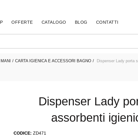
60
P
OFFERTE
CATALOGO
BLOG
CONTATTI
 MANI
CARTA IGIENICA E ACCESSORI BAGNO
Dispenser Lady porta sa
Dispenser Lady por
assorbenti igien
CODICE:
ZD471