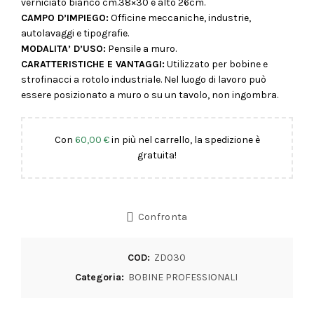
verniciato bianco cm.38×30 e alto 26cm.
CAMPO D’IMPIEGO:
Officine meccaniche, industrie,
autolavaggi e tipografie.
MODALITA’ D’USO:
Pensile a muro.
CARATTERISTICHE E VANTAGGI:
Utilizzato per bobine e
strofinacci a rotolo industriale. Nel luogo di lavoro può
essere posizionato a muro o su un tavolo, non ingombra.
Con
60,00
€
in più nel carrello, la spedizione è
gratuita!
Confronta
COD:
ZD030
Categoria:
BOBINE PROFESSIONALI