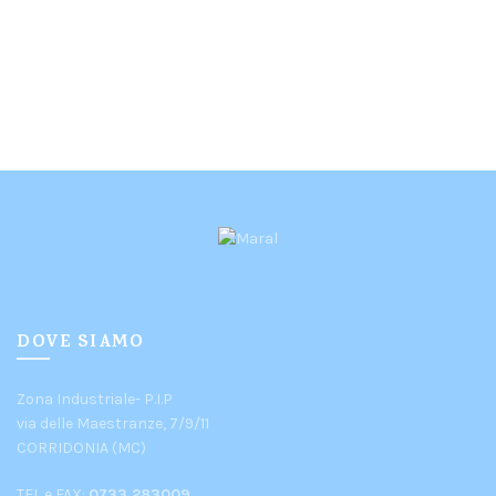
DOVE SIAMO
Zona Industriale- P.I.P
via delle Maestranze, 7/9/11
CORRIDONIA (MC)
TEL e FAX:
0733.283009