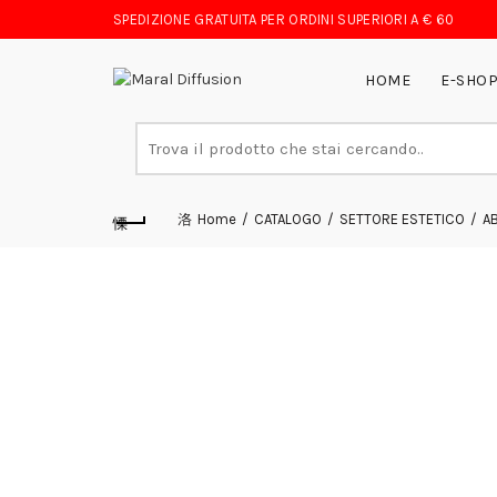
SPEDIZIONE GRATUITA PER ORDINI SUPERIORI A € 60
HOME
E-SHO
Search
for:
Home
CATALOGO
SETTORE ESTETICO
A