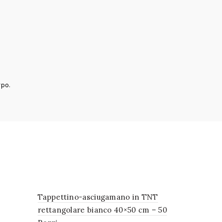
po.
Tappettino-asciugamano in TNT
rettangolare bianco 40×50 cm – 50