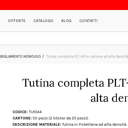
P
OFFERTE
CATALOGO
BLOG
CONTATTI
BBIGLIAMENTO MONOUSO
Tutina completa PLT-HD in cartene ad alta densit
Tutina completa PLT
alta de
CODICE:
TU1044
CARTONE:
50 pezzi (2 blister da 25 pezzi).
DESCRIZIONE MATERIALE:
Tutina in Polietilene ad alta densità