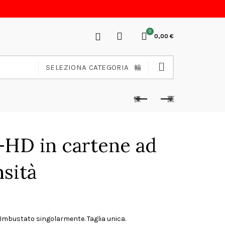
0
0,00
€
SELEZIONA CATEGORIA
à
-HD in cartene ad
nsità
. Imbustato singolarmente. Taglia unica.