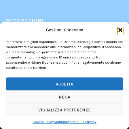
INFORMAZIONI
Gestisci Consenso
PRODOTTI
Per fornire le migliori esperienze, utilizziamo tecnologie come i cookie per
CHI SIAMO
memorizzare e/o accedere alle informazioni del dispositivo. Il consenso
CONTATTI
a queste tecnologie ci permetterà di elaborare dati come il
comportamento di navigazione o ID unici su questo sito. Non
POLITICA DEI RESI
acconsentire o ritirare il consenso può influire negativamente su alcune
PRIVACY POLICY
–
COOKIE POLICY
caratteristiche e funzioni.
INFORMATIVA DEI CONTRIBUTI PUBBLICI
ACCETTA
NEGA
We use cookies to improve your experience on our website.
By browsing this website, you agree to our use of cookies.
VISUALIZZA PREFERENZE
More info
Maral Diffusion 2025. Tutti i diritti riservati. P.I. 01367580436
ACCEPT
Cookie Policy
Dichiarazione sulla Privacy