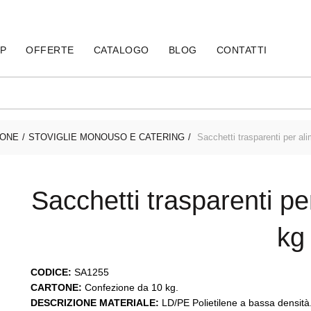
60
P
OFFERTE
CATALOGO
BLOG
CONTATTI
IONE
STOVIGLIE MONOUSO E CATERING
Sacchetti trasparenti per al
Sacchetti trasparenti p
kg
CODICE:
SA1255
CARTONE:
Confezione da 10 kg.
DESCRIZIONE MATERIALE:
LD/PE Polietilene a bassa densità. 