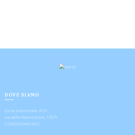
DOVE SIAMO
Zona Industriale- P.I.P
via delle Maestranze, 7/9/11
CORRIDONIA (MC)