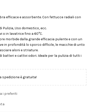
ra efficace e assorbente. Con fettucce radiali con
i Pulizia, Uso domestico, ecc.
 o in lavatrice fino a 60°C.
re morbide dalla grande efficacia pulente e con un
in profondità lo sporco difficile, le macchie di unto
asciare aloni e striature.
tteri e cattivi odori. Ideale per la pulizia di tutti i
la spedizione è gratuita!
a i preferiti
nta