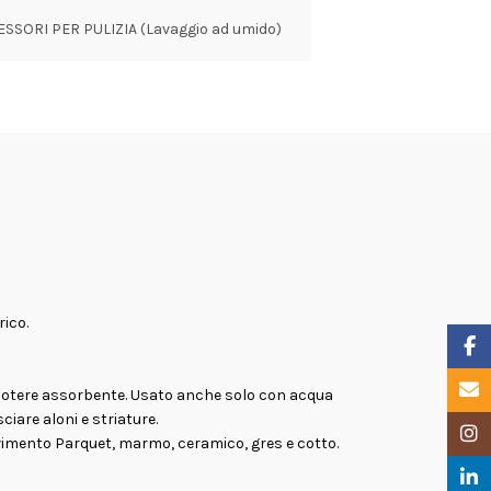
SSORI PER PULIZIA (Lavaggio ad umido)
ico.
Faceb
Email
 potere assorbente. Usato anche solo con acqua
ciare aloni e striature.
Insta
i pavimento Parquet, marmo, ceramico, gres e cotto.
Linke