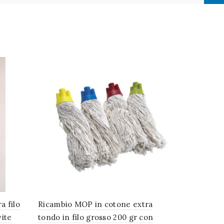
a filo
Ricambio MOP in cotone extra
Ricambio s
vite
tondo in filo grosso 200 gr con
(per CA099