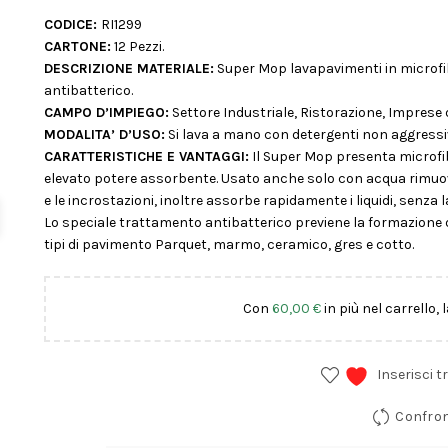
CODICE:
RI1299
CARTONE:
12 Pezzi.
DESCRIZIONE MATERIALE:
Super Mop lavapavimenti in microfib
antibatterico.
CAMPO D’IMPIEGO:
Settore Industriale, Ristorazione, Imprese d
MODALITA’ D’USO:
Si lava a mano con detergenti non aggressivi
CARATTERISTICHE E VANTAGGI:
Il Super Mop presenta microfib
elevato potere assorbente. Usato anche solo con acqua rimuove 
e le incrostazioni, inoltre assorbe rapidamente i liquidi, senza l
Lo speciale trattamento antibatterico previene la formazione di ba
tipi di pavimento Parquet, marmo, ceramico, gres e cotto.
Con
60,00
€
in più nel carrello, 
Inserisci tr
Confro