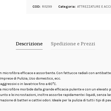
COD:
RI1299
Categoria:
ATTREZZATURE E ACCE
Descrizione
Spedizione e Prezzi
microfibra efficace e assorbente. Con fettucce radiali con antibatter
Imprese di Pulizia, Uso domestico, ecc.
ggressivi o in lavatrice fino a 60°C.
 microfibre morbide dalla grande efficacia pulente e con un elevato
 unto e le incrostazioni, inoltre assorbe rapidamente i liquidi, senza las
ione di batteri e cattivi odori. Ideale per la pulizia di tutti i tipi d