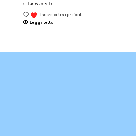
attacco a vite
Inse
Leggi tu
Inserisci tra i preferiti
Leggi tutto