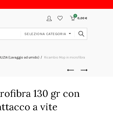
0
0,00
€
SELEZIONA CATEGORIA
LIZIA (Lavaggio ad umido)
Ricambio Mop in microfibra
ofibra 130 gr con
attacco a vite