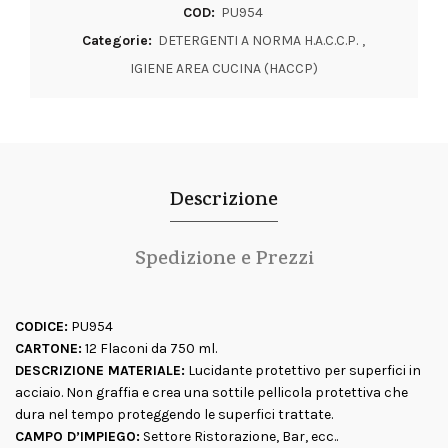
COD:
PU954
Categorie:
DETERGENTI A NORMA H.A.C.C.P.
,
IGIENE AREA CUCINA (HACCP)
Descrizione
Spedizione e Prezzi
CODICE:
PU954
CARTONE:
12 Flaconi da 750 ml.
DESCRIZIONE MATERIALE:
Lucidante protettivo per superfici in
acciaio. Non graffia e crea una sottile pellicola protettiva che
dura nel tempo proteggendo le superfici trattate.
CAMPO D’IMPIEGO:
Settore Ristorazione, Bar, ecc..