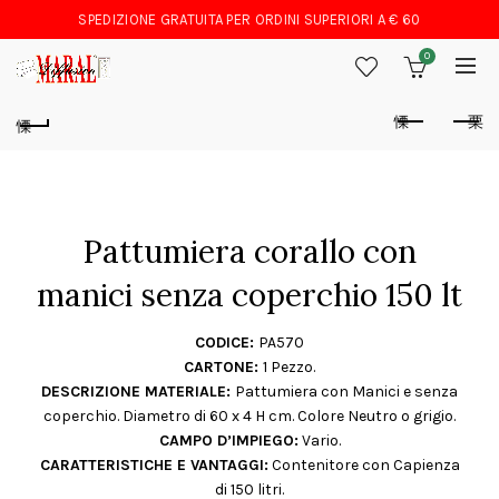
SPEDIZIONE GRATUITA PER ORDINI SUPERIORI A € 60
0
Pattumiera corallo con
manici senza coperchio 150 lt
CODICE:
PA570
CARTONE:
1 Pezzo.
DESCRIZIONE MATERIALE:
Pattumiera con Manici e senza
coperchio. Diametro di 60 x 4 H cm. Colore Neutro o grigio.
CAMPO D’IMPIEGO:
Vario.
CARATTERISTICHE E VANTAGGI:
Contenitore con Capienza
di 150 litri.