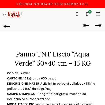
SPEDIZIONE GRATUITA PER ORDINI SUPERIORI A € 60
0
Panno TNT Liscio “Aqua
Verde” 50×40 cm – 15 KG
CODICE:
PA386
CARTONE:
15 kg (circa 650 pezzi).
DESCRIZIONE MATERIALE:
Tnt in polpa di cellulosa (55%) e
poliestere (45%) da 72 gr/mq.
CAMPO D’IMPIEGO:
Tipografie, serigrafie, meccanica,
industria ed autocarrozzerie.
MODALITA’ D’USO:
Asciutto o umido con prodotti chimici