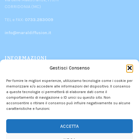
CORRIDONIA (MC)
TEL e FAX:
0733.283009
info@maraldiffusion.it
INFORMAZIONI
Gestisci Consenso
PRODOTTI
Per fornire le migliori esperienze, utilizziamo tecnologie come i cookie per
CHI SIAMO
memorizzare e/o accedere alle informazioni del dispositivo. Il consenso
CONTATTI
a queste tecnologie ci permetterà di elaborare dati come il
comportamento di navigazione o ID unici su questo sito. Non
POLITICA DEI RESI
acconsentire o ritirare il consenso può influire negativamente su alcune
PRIVACY POLICY
–
COOKIE POLICY
caratteristiche e funzioni.
INFORMATIVA DEI CONTRIBUTI PUBBLICI
ACCETTA