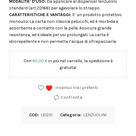
MODALITA’ D’USO:
Da applicare al dispenser lenzuolini
standard (art.ZD168) per agevolare lo strappo.
CARATTERISTICHE E VANTAGGI:
E’ un prodotto protettivo
monouso. La carta non rilascia pelucchi, ed è morbida e
assorbente a contatto con la pelle. Assicura grande
resistenza, ed è ideale per usi prolungati. La carta è
idrorepellente e non permette l’acqua di oltrepassarla.
Con
60,00
€
in più nel carrello, la spedizione è
gratuita!
Inserisci tra i preferiti
Confronta
COD:
LE1251
Categoria:
LENZUOLINI