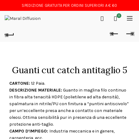
SPEDIZIONE GRATUITA PER ORDINI SUPERIORI A € 60
0
Guanti cut catch antitaglio 5
CARTONE:
12 Paia.
DESCRIZIONE MATERIALE:
Guanto in maglina filo continuo
in fibra alta tenacità HDPE (polietilene ad alta densità),
spalmatura in nitrile/PU con finitura a “puntini antiscivolo”
per un’eccellente presa anche a contatto con materiale
oleosi. Ottima sensibilità pur in presenza di una eccellente
protezione anti-taglio.
CAMPO D’IMPIEGO:
Industria meccanica e in genere,
carpenteria, ecc.