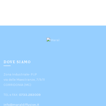
DOVE SIAMO
Zona Industriale- P.I.P
via delle Maestranze, 7/9/11
CORRIDONIA (MC)
TEL e FAX:
0733.283009
info@maraldiffusion.it