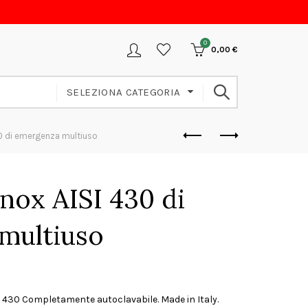
0
0,00
€
SELEZIONA CATEGORIA
430 di emergenza multiuso
inox AISI 430 di
multiuso
I 430 Completamente autoclavabile. Made in Italy.