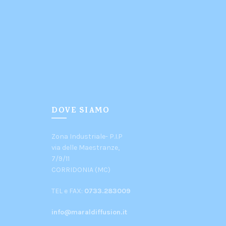
DOVE SIAMO
Zona Industriale- P.I.P
via delle Maestranze,
7/9/11
CORRIDONIA (MC)
TEL e FAX:
0733.283009
info@maraldiffusion.it