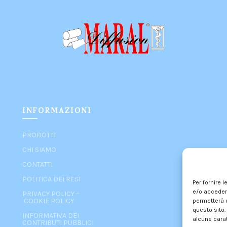
INFORMAZIONI
PRODOTTI
CHI SIAMO
CONTATTI
POLITICA DEI RESI
Per fornire 
e/o accedere
PRIVACY POLICY
–
COOKIE POLICY
permetterà d
questo sito.
INFORMATIVA DEI
alcune carat
CONTRIBUTI PUBBLICI