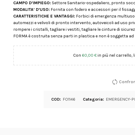
CAMPO D’IMPIEGO:
Settore Sanitario-ospedaliero, pronto socc
MODALITA’ D’USO:
Fornita con fodero e accessori per il fissagg
CARATTERISTICHE E VANTAGGI:
Forbici di emergenza multius
automezzi e velivoli di pronto intervento, autoveicoli ad uso priv
rompere i cristalli, tagliare i vestiti, tagliare le cinture di sicu
FORMA è costruita senza parti in plastica e non è soggetta ad 
Con
60,00
€
in più nel carrello, 
Confro
COD:
FO1146
Categoria:
EMERGENCY-P