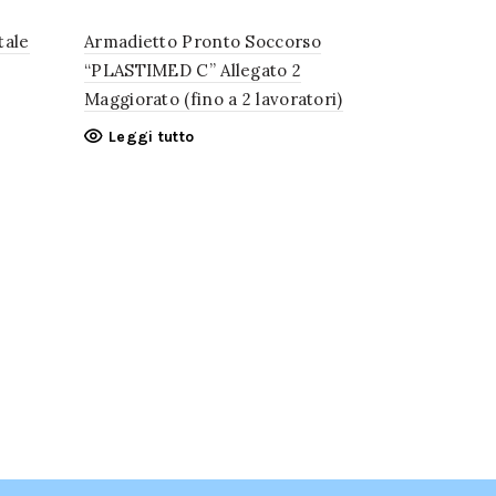
tale
Armadietto Pronto Soccorso
“PLASTIMED C” Allegato 2
Maggiorato (fino a 2 lavoratori)
Leggi tutto
Armadiett
“METALMED
Maggiorato 
Leggi tu