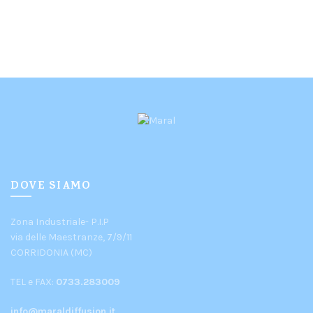
DOVE SIAMO
Zona Industriale- P.I.P
via delle Maestranze, 7/9/11
CORRIDONIA (MC)
TEL e FAX:
0733.283009
info@maraldiffusion.it