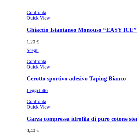
Confronta
Quick View
Ghiaccio Istantaneo Monouso “EASY ICE” 
1,20
€
Questo
Scegli
prodotto
ha
Confronta
più
Quick View
varianti.
Le
Cerotto sportivo adesivo Taping Bianco
opzioni
possono
Leggi tutto
essere
scelte
Confronta
nella
Quick View
pagina
del
Garza compressa idrofila di puro cotone ster
prodotto
0,40
€