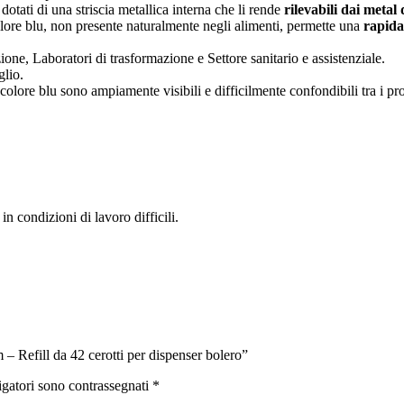
dotati di una striscia metallica interna che li rende
rilevabili dai metal
olore blu, non presente naturalmente negli alimenti, permette una
rapida
ione, Laboratori di trasformazione e Settore sanitario e assistenziale.
aglio.
olore blu sono ampiamente visibili e difficilmente confondibili tra i prodo
in condizioni di lavoro difficili.
– Refill da 42 cerotti per dispenser bolero”
igatori sono contrassegnati
*