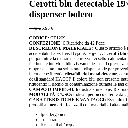
Cerotti blu detectable 19
dispenser bolero
Il
Il
7,70
€
5,95
€
prezzo
prezzo
CODICE:
CE1209
originale
attuale
CONFEZIONE:
6 Ricariche da 42 Pezzi.
era:
è:
DESCRIZIONE MATERIALE:
Questo articolo è i
7,70 €.
5,95 €.
accidentali. Latex free, Hypo-Allergenic. I
cerotti blu
per garantire la massima sicurezza nei settori alimentari,
facilmente individuabile visivamente – e alla presenza di
rappresentano una soluzione indispensabile per prevenire
interna che li rende
rilevabili dai metal detector
, cara
degli standard HACCP. Il colore blu, non presente nat
riducendo il rischio di contaminazione durante le fasi d
CAMPO D’IMPIEGO:
Industria alimentare, Ristoraz
MODALITÀ D’USO:
Indicati per piccole ferite da t
CARATTERISTICHE E VANTAGGI:
Essendo di c
prodotti alimentari. Realizzati con materiali di alta qual
Ipoallergenici
Traspiranti
Resistenti all’acqua