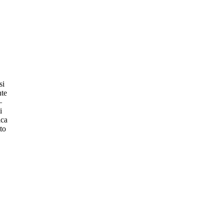
si
nte
–
i
ica
tto