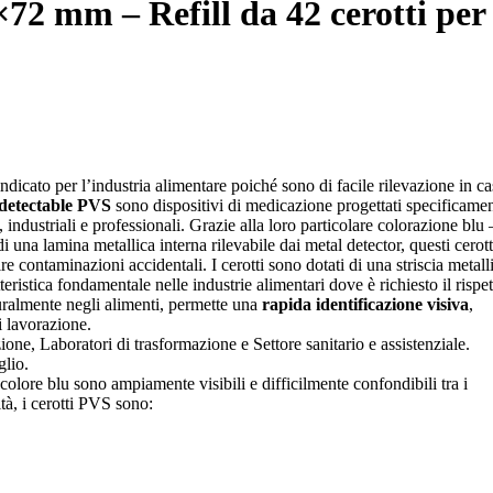
×72 mm – Refill da 42 cerotti per
ndicato per l’industria alimentare poiché sono di facile rilevazione in ca
 detectable PVS
sono dispositivi di medicazione progettati specificame
 industriali e professionali. Grazie alla loro particolare colorazione blu 
 una lamina metallica interna rilevabile dai metal detector, questi cerott
 contaminazioni accidentali. I cerotti sono dotati di una striscia metall
tteristica fondamentale nelle industrie alimentari dove è richiesto il rispe
uralmente negli alimenti, permette una
rapida identificazione visiva
,
i lavorazione.
ione, Laboratori di trasformazione e Settore sanitario e assistenziale.
aglio.
olore blu sono ampiamente visibili e difficilmente confondibili tra i
ità, i cerotti PVS sono: