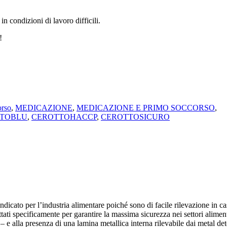
in condizioni di lavoro difficili.
!
orso
,
MEDICAZIONE
,
MEDICAZIONE E PRIMO SOCCORSO
,
TOBLU
,
CEROTTOHACCP
,
CEROTTOSICURO
ndicato per l’industria alimentare poiché sono di facile rilevazione in c
ti specificamente per garantire la massima sicurezza nei settori alimentar
 e alla presenza di una lamina metallica interna rilevabile dai metal det