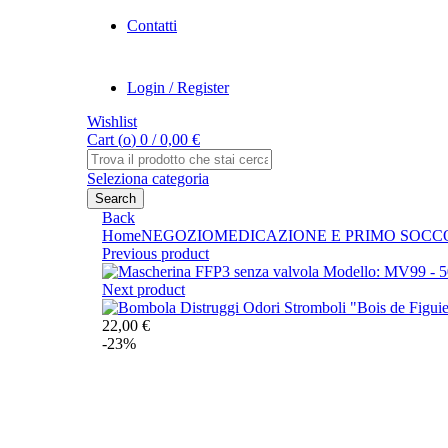
Contatti
Login / Register
Wishlist
Cart (
o
)
0
/
0,00
€
Search
for:
Seleziona categoria
Search
Back
Home
NEGOZIO
MEDICAZIONE E PRIMO SOCC
Previous product
Next product
22,00
€
-23%
Click to enlarge