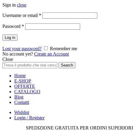
Sign in
close
Richiesto
Username or email
*
Richiesto
Password
*
Log in
Lost your password?
Remember me
No account yet?
Create an Account
Close
Search
Search
for:
Home
E-SHOP
OFFERTE
CATALOGO
Blog
Contatti
Wishlist
Login / Register
SPEDIZIONE GRATUITA PER ORDINI SUPERIORI 