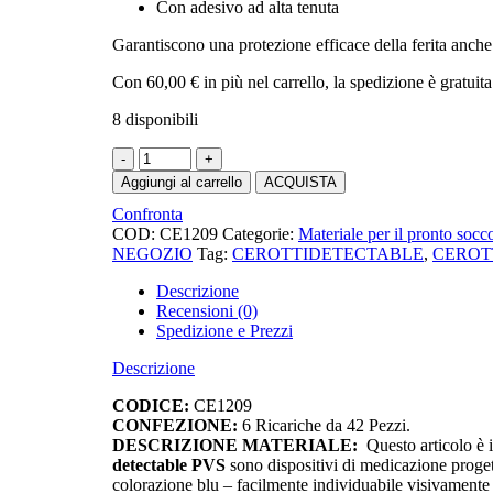
Con adesivo ad alta tenuta
Garantiscono una protezione efficace della ferita anche 
Con
60,00
€
in più nel carrello, la spedizione è gratuita
8 disponibili
Cerotti
blu
Aggiungi al carrello
ACQUISTA
detectable
Confronta
19x72
COD:
CE1209
Categorie:
Materiale per il pronto socc
mm
NEGOZIO
Tag:
CEROTTIDETECTABLE
,
CEROT
-
Refill
Descrizione
da
Recensioni (0)
42
Spedizione e Prezzi
cerotti
per
Descrizione
dispenser
bolero
CODICE:
CE1209
quantità
CONFEZIONE:
6 Ricariche da 42 Pezzi.
DESCRIZIONE MATERIALE:
Questo articolo è i
detectable PVS
sono dispositivi di medicazione progetta
colorazione blu – facilmente individuabile visivamente –