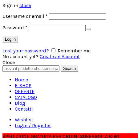
Sign in
close
Richiesto
Username or email
*
Richiesto
Password
*
Log in
Lost your password?
Remember me
No account yet?
Create an Account
Close
Search
Search
for:
Home
E-SHOP
OFFERTE
CATALOGO
Blog
Contatti
Wishlist
Login / Register
SPEDIZIONE GRATUITA PER ORDINI SUPERIORI A € 60