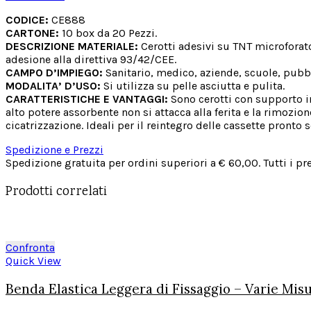
20
Pezzi
CODICE:
CE888
quantità
CARTONE:
10 box da 20 Pezzi.
DESCRIZIONE MATERIALE:
Cerotti adesivi su TNT microforato
adesione alla direttiva 93/42/CEE.
CAMPO D’IMPIEGO:
Sanitario, medico, aziende, scuole, pubbli
MODALITA’ D’USO:
Si utilizza su pelle asciutta e pulita.
CARATTERISTICHE E VANTAGGI:
Sono cerotti con supporto in 
alto potere assorbente non si attacca alla ferita e la rimozio
cicatrizzazione. Ideali per il reintegro delle cassette pronto
Spedizione e Prezzi
Spedizione gratuita per ordini superiori a € 60,00. Tutti i pr
Prodotti correlati
Confronta
Quick View
Benda Elastica Leggera di Fissaggio – Varie Mis