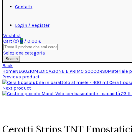
Contatti
Login / Register
Wishlist
Cart (
o
)
0
/
0,00
€
Search
for:
Seleziona categoria
Search
Back
Home
NEGOZIO
MEDICAZIONE E PRIMO SOCCORSO
Materiale p
Previous product
Cera lipos
Next product
Click to enlarge
Cerotti Strips TNT Emostatici