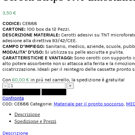
3,50
€
CODICE:
CE888
CARTONE:
100 box da 12 Pezzi.
DESCRIZIONE MATERIALE:
Cerotti adesivi su TNT microforato
adesione alla direttiva 93/42/CEE.
CAMPO D’IMPIEGO:
Sanitario, medico, aziende, scuole, pubbli
MODALITA’ D’USO:
Si utilizza su pelle asciutta e pulita.
CARATTERISTICHE E VANTAGGI:
Sono cerotti con supporto in 
alto potere assorbente non si attacca alla ferita e la rimozio
cicatrizzazione. Ideali per il reintegro delle cassette pronto
Con
60,00
€
in più nel carrello, la spedizione è gratuita!
Cerotti
Strips
Aggiungi al carrello
ACQUISTA
TNT
Confronta
Emostatici
COD:
CE888
Categorie:
Materiale per il pronto soccorso
,
MED
19x72
cm
Descrizione
-
Spedizione e Prezzi
Scatolina
da
Descrizione