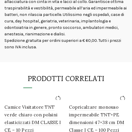
allacciatura con cinta in vita e lacci al collo. Garantisce ottima
traspirabilità e vestibilità, permeabile all’aria ed impermeabile ai
batteri, non rilascia particelle. Utilissimo negli ospedali, case di
cura, day hospital, geriatria, veterinaria, implantologia e
odontoiatria in genere, pronto soccorso, ambulatori medici,
anestesia, rianimazione e dialisi.
Spedizione gratuita per ordini superiori a € 60,00. Tutti i prezzi
sono IVA inclusa.
PRODOTTI CORRELATI
Camice Visitatore TNT
Copricalzare monouso
verde chiaro con polsini
impermeabile TNT+PE
elasticizzati DM CLASSE I
dimensioni 47×38 cm DM
CE – 10 Pezzi
Classe I CE – 100 Pezzi