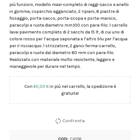
più funzioni, modello maxi-completo di reggi-sacco e anello
in gomma, coperchio agganciato, 2 ripiani, 8 piastre di
fissaggio, porta-sacco, porta-scopa e porta-manico,
paracolpi e ruote diametro mm.100 con para-filo; 1 carrello
lava-pavimento completo di 2 secchi da 15 lt, di cui uno di
colore rosso per l’acqua saponata e l’altro blu per l’acqua
per il risciacquo. 1 strizzatore, 2 ganci ferma-carrello,
paracolpi e ruote dal diametro 80 mm con para-filo.
Realizzato con materiale molto resistente, leggero e
maneggevole per durare nel tempo.
Con
60,00
€
in più nel carrello, la spedizione è
gratuita!
Confronta
COD:
CA1116