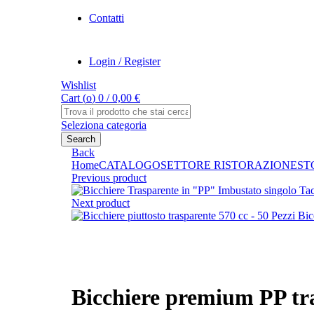
Contatti
Login / Register
Wishlist
Cart (
o
)
0
/
0,00
€
Search
for:
Seleziona categoria
Search
Back
Home
CATALOGO
SETTORE RISTORAZIONE
ST
Previous product
Next product
Bic
Click to enlarge
Bicchiere premium PP tra