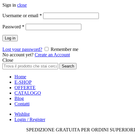
Sign in
close
Richiesto
Username or email
*
Richiesto
Password
*
Log in
Lost your password?
Remember me
No account yet?
Create an Account
Close
Search
Search
for:
Home
E-SHOP
OFFERTE
CATALOGO
Blog
Contatti
Wishlist
Login / Register
SPEDIZIONE GRATUITA PER ORDINI SUPERIORI 