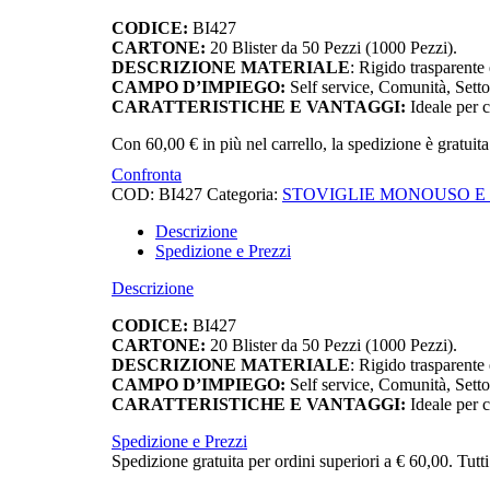
CODICE:
BI427
CARTONE:
20 Blister da 50 Pezzi (1000 Pezzi).
DESCRIZIONE MATERIALE
: Rigido trasparente 
CAMPO D’IMPIEGO:
Self service, Comunità, Setto
CARATTERISTICHE E VANTAGGI:
Ideale per c
Con
60,00
€
in più nel carrello, la spedizione è gratuita
Confronta
COD:
BI427
Categoria:
STOVIGLIE MONOUSO E
Descrizione
Spedizione e Prezzi
Descrizione
CODICE:
BI427
CARTONE:
20 Blister da 50 Pezzi (1000 Pezzi).
DESCRIZIONE MATERIALE
: Rigido trasparente 
CAMPO D’IMPIEGO:
Self service, Comunità, Setto
CARATTERISTICHE E VANTAGGI:
Ideale per c
Spedizione e Prezzi
Spedizione gratuita per ordini superiori a € 60,00. Tutt