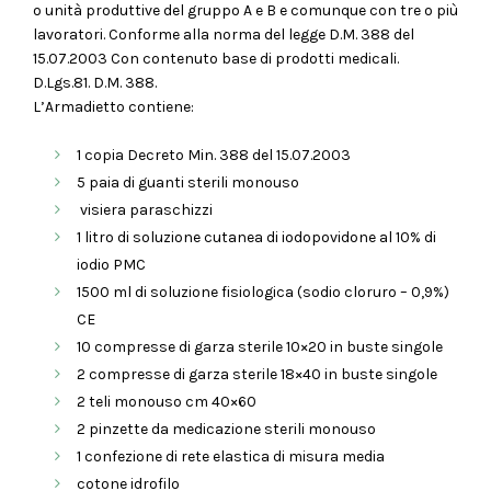
o unità produttive del gruppo A e B e comunque con tre o più
lavoratori. Conforme alla norma del legge D.M. 388 del
15.07.2003 Con contenuto base di prodotti medicali.
D.Lgs.81. D.M. 388.
L’Armadietto contiene:
1 copia Decreto Min. 388 del 15.07.2003
5 paia di guanti sterili monouso
visiera paraschizzi
1 litro di soluzione cutanea di iodopovidone al 10% di
iodio PMC
1500 ml di soluzione fisiologica (sodio cloruro – 0,9%)
CE
10 compresse di garza sterile 10×20 in buste singole
2 compresse di garza sterile 18×40 in buste singole
2 teli monouso cm 40×60
2 pinzette da medicazione sterili monouso
1 confezione di rete elastica di misura media
cotone idrofilo