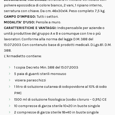
polvere epossidica di colore bianco, 2 vani, 1 ripiano interno,
serratura con chiave. Da cm. 46x30x14. Peso completo 7,5 kg.
CAMPO D’IMPIEGO:
Tutti i settori.
MODALITA’ D’USO:
Pensile a muro.
CARATTERISTICHE E VANTAGGI:
Indispensabile per aziende o
unità produttive del gruppo A e B e comunque con tre o più
lavoratori. Conforme alla norma del legge D.M. 388 del
15.07.2003 Con contenuto base di prodotti medicali. D.Lgs.81. D.M.
388.
L’Armadietto contiene:
1 copia Decreto Min. 388 del 15.07.2003
5 paia di guanti sterili monouso
visiera paraschizzi
1 litro di soluzione cutanea di iodopovidone al 10% di iodio
PMC
1500 ml di soluzione fisiologica (sodio cloruro – 0,9%) CE
10 compresse di garza sterile 10×20 in buste singole
2 compresse di garza sterile 18×40 in buste singole