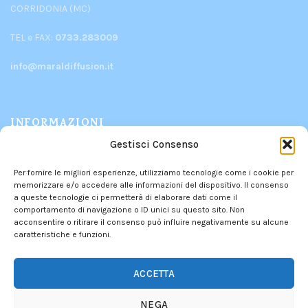
CORRIDONIA (MC)
TEL e FAX:
0733.283009
info@maraldiffusion.it
INFORMAZIONI
Gestisci Consenso
PRODOTTI
Per fornire le migliori esperienze, utilizziamo tecnologie come i cookie per
CHI SIAMO
memorizzare e/o accedere alle informazioni del dispositivo. Il consenso
CONTATTI
a queste tecnologie ci permetterà di elaborare dati come il
comportamento di navigazione o ID unici su questo sito. Non
POLITICA DEI RESI
acconsentire o ritirare il consenso può influire negativamente su alcune
PRIVACY POLICY
–
COOKIE POLICY
caratteristiche e funzioni.
INFORMATIVA DEI CONTRIBUTI PUBBLICI
ACCETTA
NEGA