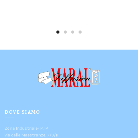
DOVE SIAMO
Zona Industriale- P.I.P
via delle Maestranze, 7/9/11