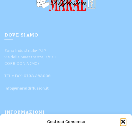
DOVE SIAMO
Zona Industriale- P.I.P
via delle Maestranze, 7/9/11
CORRIDONIA (MC)
TEL e FAX:
0733.283009
info@maraldiffusion.it
INFORMAZIONI
Gestisci Consenso
PRODOTTI