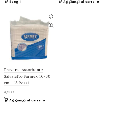
Questo
Scegli
Aggiungi al carrello
prodotto
ha
più
varianti.
Le
opzioni
possono
essere
scelte
nella
pagina
del
Traversa Assorbente
prodotto
Salvaletto Farmex 40×60
cm – 15 Pezzi
€
Aggiungi al carrello