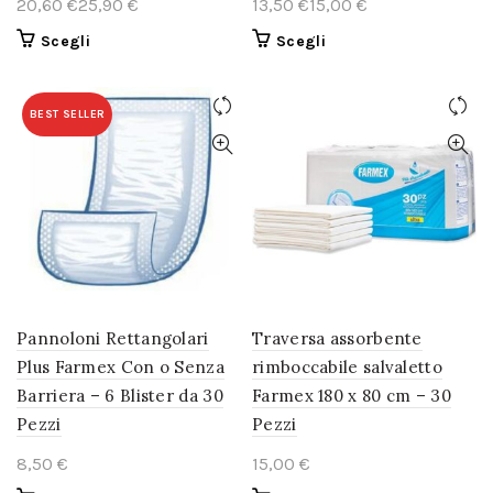
€
€
€
€
Questo
Questo
Scegli
Scegli
prodotto
prodotto
ha
ha
più
più
BEST SELLER
varianti.
varianti.
Le
Le
opzioni
opzioni
possono
possono
essere
essere
scelte
scelte
nella
nella
pagina
pagina
del
del
Pannoloni Rettangolari
Traversa assorbente
prodotto
prodotto
Plus Farmex Con o Senza
rimboccabile salvaletto
Barriera – 6 Blister da 30
Farmex 180 x 80 cm – 30
Pezzi
Pezzi
€
€