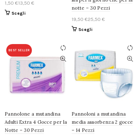
€
€
notte – 30 Pezzi
Questo
Scegli
€
€
prodotto
ha
Questo
Scegli
più
prodotto
varianti.
ha
Le
più
BEST SELLER
opzioni
varianti.
possono
Le
essere
opzioni
scelte
possono
nella
essere
pagina
scelte
del
nella
prodotto
pagina
del
Pannolone a mutandina
Pannoloni a mutandina
prodotto
Adulti Extra 4 Gocce per la
media assorbenza 2 gocce
Notte – 30 Pezzi
– 14 Pezzi