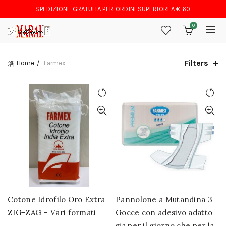
SPEDIZIONE GRATUITA PER ORDINI SUPERIORI A € 60
0
Filters
Home
Farmex
Cotone Idrofilo Oro Extra
Pannolone a Mutandina 3
ZIG-ZAG – Vari formati
Gocce con adesivo adatto
sia per il giorno che per la