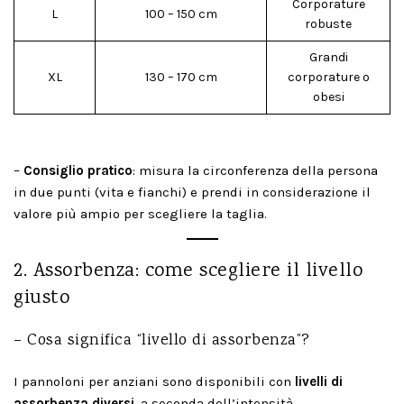
Corporature
L
100 – 150 cm
robuste
Grandi
XL
130 – 170 cm
corporature o
obesi
–
Consiglio pratico
: misura la circonferenza della persona
in due punti (vita e fianchi) e prendi in considerazione il
valore più ampio per scegliere la taglia.
2. Assorbenza: come scegliere il livello
giusto
– Cosa significa “livello di assorbenza”?
I pannoloni per anziani sono disponibili con
livelli di
assorbenza diversi
, a seconda dell’intensità