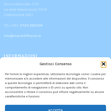
Zona Industriale- P.I.P
via delle Maestranze, 7/9/11
CORRIDONIA (MC)
TEL e FAX:
0733.283009
info@maraldiffusion.it
INFORMAZIONI
Gestisci Consenso
PRODOTTI
Per fornire le migliori esperienze, utilizziamo tecnologie come i cookie per
CHI SIAMO
memorizzare e/o accedere alle informazioni del dispositivo. Il consenso
CONTATTI
a queste tecnologie ci permetterà di elaborare dati come il
comportamento di navigazione o ID unici su questo sito. Non
POLITICA DEI RESI
acconsentire o ritirare il consenso può influire negativamente su alcune
caratteristiche e funzioni.
PRIVACY POLICY
–
COOKIE POLICY
INFORMATIVA DEI CONTRIBUTI PUBBLICI
ACCETTA