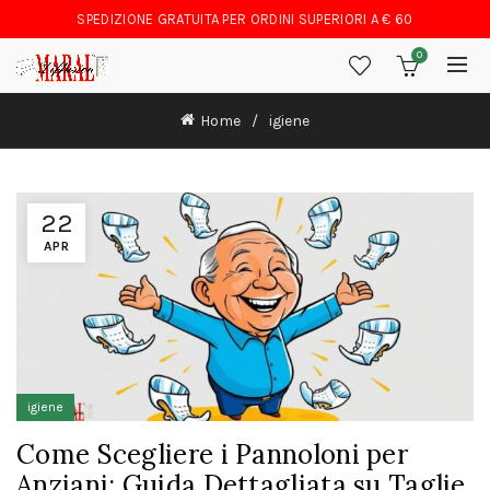
SPEDIZIONE GRATUITA PER ORDINI SUPERIORI A € 60
0
Home
igiene
22
APR
igiene
Come Scegliere i Pannoloni per
Anziani: Guida Dettagliata su Taglie