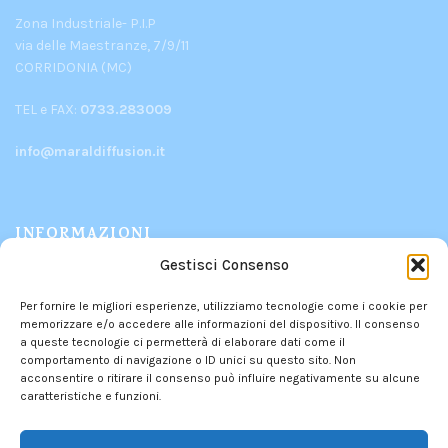
Zona Industriale- P.I.P
via delle Maestranze, 7/9/11
CORRIDONIA (MC)
TEL e FAX:
0733.283009
info@maraldiffusion.it
INFORMAZIONI
Gestisci Consenso
PRODOTTI
Per fornire le migliori esperienze, utilizziamo tecnologie come i cookie per
CHI SIAMO
memorizzare e/o accedere alle informazioni del dispositivo. Il consenso
CONTATTI
a queste tecnologie ci permetterà di elaborare dati come il
comportamento di navigazione o ID unici su questo sito. Non
POLITICA DEI RESI
acconsentire o ritirare il consenso può influire negativamente su alcune
PRIVACY POLICY
–
COOKIE POLICY
caratteristiche e funzioni.
INFORMATIVA DEI CONTRIBUTI PUBBLICI