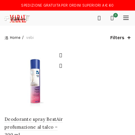
SPEDIZIONE GRATUITA PER ORDINI SUPERIORI A € 60
0
Filters
Home
vebi
Deodorante spray BestAir
profumazione al talco –
300 ml