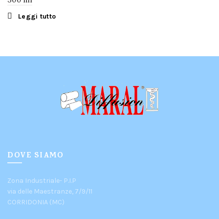
Leggi tutto
DOVE SIAMO
Zona Industriale- P.I.P
via delle Maestranze, 7/9/11
CORRIDONIA (MC)