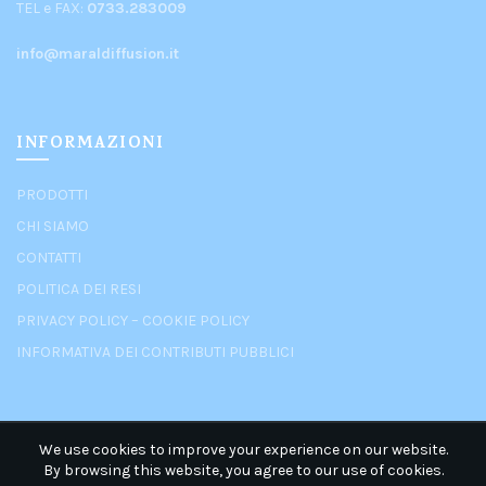
TEL e FAX:
0733.283009
info@maraldiffusion.it
INFORMAZIONI
PRODOTTI
CHI SIAMO
CONTATTI
POLITICA DEI RESI
PRIVACY POLICY
–
COOKIE POLICY
INFORMATIVA DEI CONTRIBUTI PUBBLICI
We use cookies to improve your experience on our website.
By browsing this website, you agree to our use of cookies.